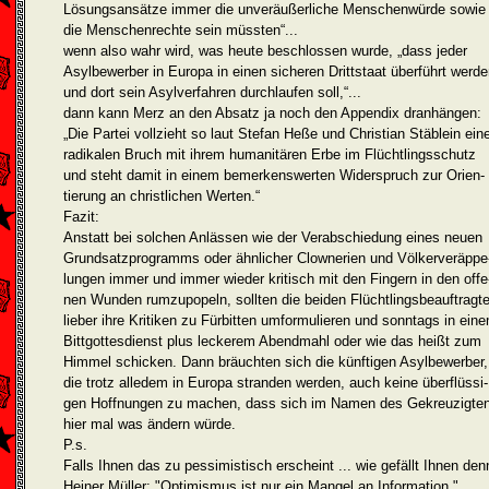
Lösungsansätze immer die unveräußerliche Menschenwürde sowie
die Menschen­rech­te sein müssten“...
wenn also wahr wird, was heute beschlossen wurde, „dass jeder
Asylbewerber in Europa in einen sicheren Drittstaat überführt werd
und dort sein Asylverfahren durchlaufen soll,“...
dann kann Merz an den Absatz ja noch den Appendix dranhängen:
„Die Partei vollzieht so laut Stefan Heße und Christian Stäblein ein
radikalen Bruch mit ihrem humanitären Erbe im Flüchtlingsschutz
und steht damit in einem bemerkenswerten Widerspruch zur Orien­
tierung an christlichen Werten.“
Fazit:
Anstatt bei solchen Anlässen wie der Verabschiedung eines neuen
Grundsatzprogramms oder ähnlicher Clownerien und Völkerveräppe
lungen immer und immer wieder kritisch mit den Fingern in den offe
nen Wunden rumzupopeln, sollten die beiden Flüchtlingsbeauftragt
lieber ihre Kritiken zu Fürbitten umformulieren und sonntags in ein
Bittgottesdienst plus leckerem Abendmahl oder wie das heißt zum
Himmel schicken. Dann bräuchten sich die künf­tigen Asylbewerber,
die trotz alledem in Europa stranden werden, auch keine überflüssi­
gen Hoffnungen zu machen, dass sich im Namen des Gekreuzigte
hier mal was ändern würde.
P.s.
Falls Ihnen das zu pessimistisch erscheint ... wie gefällt Ihnen den
Heiner Müller: "Optimismus ist nur ein Mangel an Information."