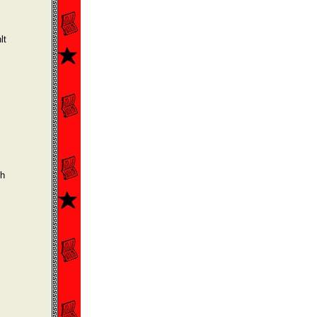
lt
ch