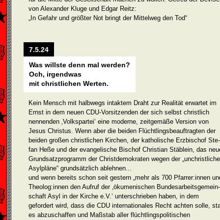
von Alexander Kluge und Edgar Reitz:
„In Gefahr und größter Not bringt der Mittelweg den Tod“
7.5.24
Was willste denn mal werden?
Och, irgendwas
mit christlichen Werten.
Kein Mensch mit halbwegs intaktem Draht zur Realität erwartet im
Ernst in dem neuen CDU-Vorsitzenden der sich selbst christlich
nennenden ‚Volkspartei‘ eine moderne, zeitgemäße Version von
Jesus Christus. Wenn aber die beiden Flüchtlingsbeauftragten der
beiden großen christlichen Kirchen, der katholische Erzbischof Ste­
fan Heße und der evange­lische Bischof Christian Stäblein, das neu
Grundsatzprogramm der Christdemokraten wegen der „unchristlich
Asylpläne“ grund­sätzlich ablehnen...
und wenn bereits schon seit gestern „mehr als 700 Pfarrer:innen un
Theolog:innen den Aufruf der ‚ökumenischen Bundesarbeitsgemein­
schaft Asyl in der Kirche e.V.‘ unterschrieben haben, in dem
gefordert wird, dass die CDU internationales Recht achten solle, sta
es abzu­schaffen und Maßstab aller flüchtlingspolitischen