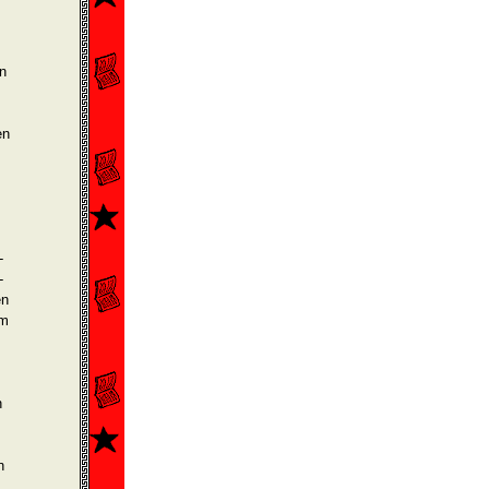
en
en
­
­
en
em
n
n