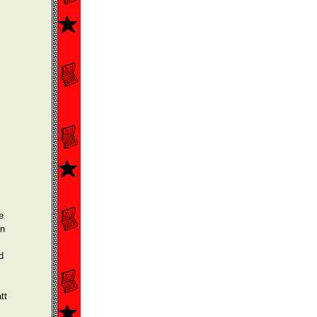
e
en
d
tt