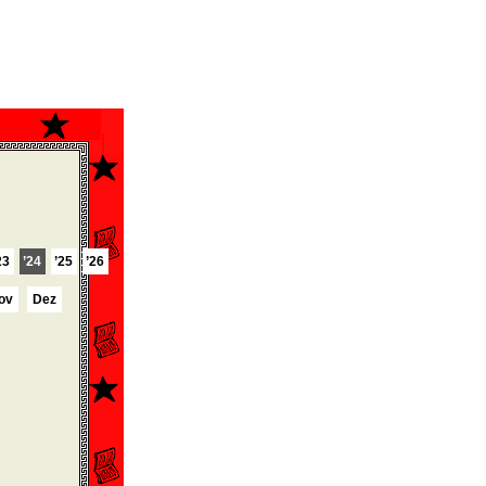
23
’24
’25
’26
ov
Dez