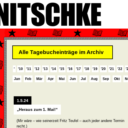
Alle Tagebucheinträge im Archiv
’
’10
’11
’12
’13
’14
’15
’16
’17
’18
’19
’20
’21
’22
’
Jan
Feb
Mär
Apr
Mai
Jun
Jul
Aug
Sep
Okt
N
1.5.24
„Heraus zum 1. Mai!“
(Mir wäre – wie seinerzeit Fritz Teufel – auch jeder andere Termin
recht.)