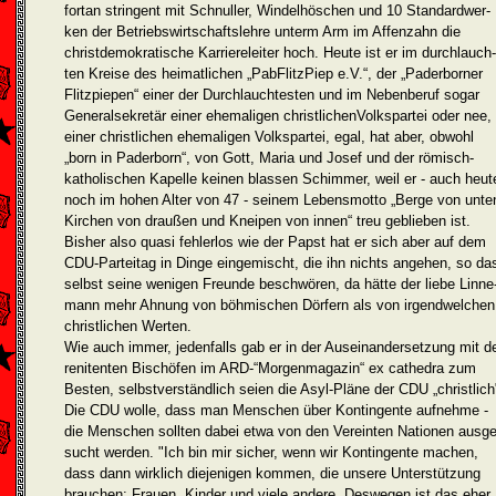
fortan stringent mit Schnuller, Windelhöschen und 10 Standardwer­
ken der Betriebswirtschaftslehre unterm Arm im Affenzahn die
christdemokratische Karriereleiter hoch. Heute ist er im durchlauch­
ten Kreise des heimatlichen „PabFlitzPiep e.V.“, der „Paderborner
Flitzpiepen“ einer der Durchlauchtesten und im Nebenberuf sogar
Generalsekretär einer ehemaligen christlichenVolkspartei oder nee,
einer christlichen ehemaligen Volkspartei, egal, hat aber, obwohl
„born in Paderborn“, von Gott, Maria und Josef und der römisch-
katholischen Kapelle keinen blassen Schimmer, weil er - auch heut
noch im hohen Alter von 47 - seinem Lebensmotto „Berge von unte
Kirchen von draußen und Kneipen von innen“ treu geblieben ist.
Bisher also quasi fehlerlos wie der Papst hat er sich aber auf dem
CDU-Parteitag in Dinge eingemischt, die ihn nichts angehen, so da
selbst seine wenigen Freunde beschwören, da hätte der liebe Linne
mann mehr Ahnung von böhmischen Dörfern als von irgendwelchen
christlichen Werten.
Wie auch immer, jedenfalls gab er in der Auseinandersetzung mit d
renitenten Bischöfen im ARD-“Morgenmagazin“ ex cathedra zum
Besten, selbstverständlich seien die Asyl-Pläne der CDU „christlich
Die CDU wolle, dass man Menschen über Kontingente aufnehme -
die Menschen sollten dabei etwa von den Vereinten Nationen ausge
sucht werden. "Ich bin mir sicher, wenn wir Kontingente machen,
dass dann wirklich diejenigen kommen, die unsere Unterstützung
brauchen: Frauen, Kinder und viele andere. Deswegen ist das eher