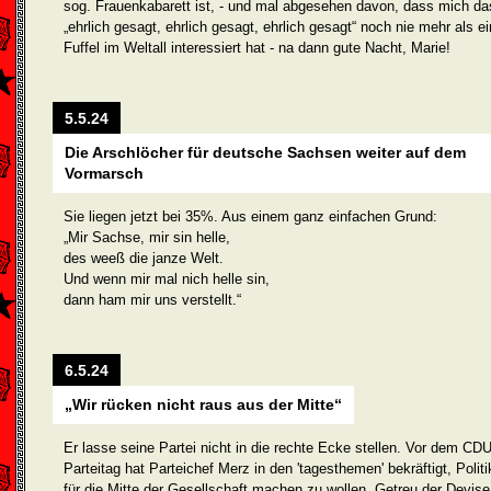
sog. Frauenkabarett ist, - und mal abgesehen davon, dass mich da
„ehrlich gesagt, ehrlich gesagt, ehrlich gesagt“ noch nie mehr als ei
Fuffel im Weltall interessiert hat - na dann gute Nacht, Marie!
5.5.24
Die Arschlöcher für deutsche Sachsen weiter auf dem
Vormarsch
Sie liegen jetzt bei 35%. Aus einem ganz einfachen Grund:
„Mir Sachse, mir sin helle,
des weeß die janze Welt.
Und wenn mir mal nich helle sin,
dann ham mir uns verstellt.“
6.5.24
„Wir rücken nicht raus aus der Mitte“
Er lasse seine Partei nicht in die rechte Ecke stellen. Vor dem CDU
Parteitag hat Parteichef Merz in den 'tagesthemen' bekräftigt, Politi
für die Mitte der Gesellschaft machen zu wollen. Getreu der Devise