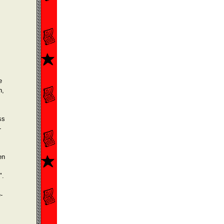
e
n,
ss
­
en
".
­