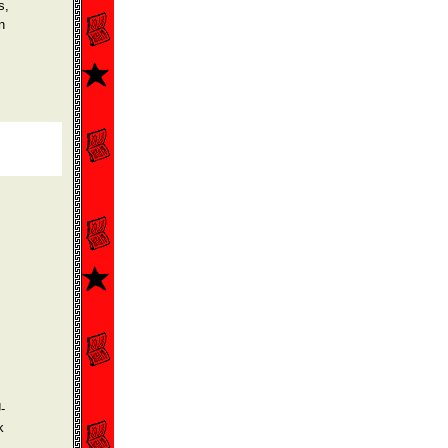
s,
n
-
k