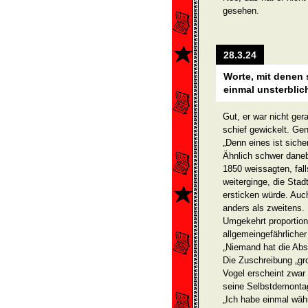
gesehen.
28.3.24
Worte, mit denen
einmal unsterblic
Gut, er war nicht ger
schief gewickelt. Ge
„Denn eines ist sicher
Ähnlich schwer daneb
1850 weissagten, fal
weiterginge, die Sta
ersticken würde. Auc
anders als zweitens.
Umgekehrt proportio
allgemeingefährlicher
„Niemand hat die Absi
Die Zuschreibung „gro
Vogel erscheint zwar
seine Selbstdemontag
„Ich habe einmal wäh