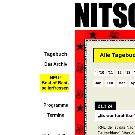
Tagebuch
Alle Tagebuc
Das Archiv
’
’10
’11
’12
’13
NEU!
Best of Best-
Jan
Feb
Mär
Ap
sellerfressen
Programme
21.3.24
Termine
„Es war furchtbar
'RND.de' ist das Nac
Deutschland'. Was die