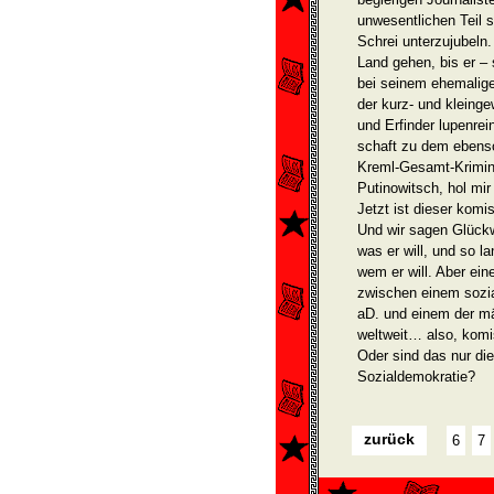
unwesentlichen Teil s
Schrei unterzujubeln
Land gehen, bis er – 
bei seinem ehemaligen
der kurz- und klein
und Erfinder lupen­re
schaft zu dem ebenso 
Kreml-Gesamt-Krimine
Putinowitsch, hol mir
Jetzt ist dieser kom
Und wir sagen Glückw
was er will, und so la
wem er will. Aber ei
zwischen einem sozi
aD. und einem der mä
weltweit… also, komi
Oder sind das nur di
Sozialdemokratie?
zurück
6
7