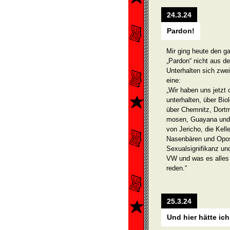
24.3.24
Pardon!
Mir ging heute den ga
„Pardon“ nicht aus d
Unterhalten sich zwe
eine:
„Wir haben uns jetzt 
unterhalten, über Bi
über Chemnitz, Dortm
mosen, Guayana und d
von Jericho, die Kell
Na­senbären und Opos
Sexual­signifikanz u
VW und was es alles 
reden.“
25.3.24
Und hier hätte ich