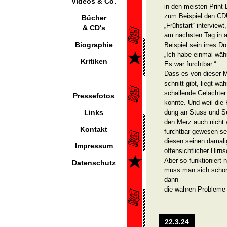
Videos & Co.
in den meisten Print
zum Beispiel den CD
Bücher
„Frühstart“ intervie
& CD's
am nächsten Tag in a
Biographie
Beispiel sein irres D
„Ich habe einmal wäh
Kritiken
Es war furchtbar.“
Dass es von dieser M
schnitt gibt, liegt w
schallende Gelächter
Pressefotos
konnte. Und weil die 
Links
dung an Stuss und S
den Merz auch nicht 
Kontakt
furchtbar gewesen sei
diesen seinen damalig
Impressum
offensichtlicher Hir
Aber so funktioniert 
Datenschutz
muss man sich schon 
dann
die wahren Probleme ja
22.3.24