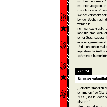
mit ihrem nunmehr 7.
mit ihrer vielgelobt
rangehensweise“ den S
Weiser versteckt sein
bei der Suche nach 
worden ist,
nur: wer das glaubt, 
land für Israel wohl e
scher Staat substanti
ei­ne einigermaßen e
Und sich schon mal g
irgendwelche Aufford
„stärkerem humanitär
27.3.24
Selbstverständlic
„Selbstverständlich 
schimpfen,“ so Olaf S
NDR. „Das ist doch se
aber nix.“
Nee, das hat er nich