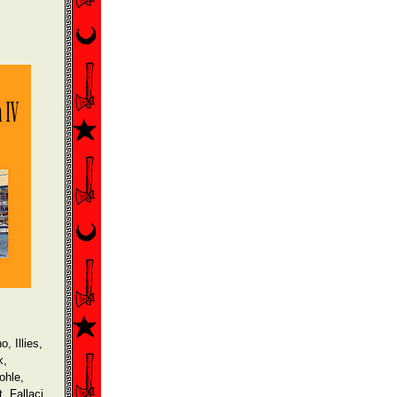
, Illies,
k,
ohle,
 Fallaci,