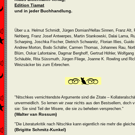
Edition Tiamat
und in jeder Buchhandlung.
Über u.a. Helmut Schmidt, Jürgen Domian/Hellav.Sinnen, Franz Alt, 
Nehberg, Franz Josef Antwerpes, Martin Stankowski, Dalai Lama, Ru
Scharping, Joschka Fischer, Dietrich Schwanitz, Florian Illies, Guid
Andrew Morton, Bodo Schäfer, Carmen Thomas, Johannes Rau, Norb
Blüm, Oskar Lafontaine, Dagmar Berghoff, Gertrud Höhler, Wolfgang
Schäuble, Rita Süssmuth, Jürgen Fliege, Joanne K. Rowling und Ric
Weizsäcker bis zum Erbrechen.
"Nitschkes vernichtendste Argumente sind die Zitate – Kollateralsch
unvermeidlich. So lernen wir zwar nichts aus den Bestsellern, doch v
sie: Sie sind Teil der Misere, die sie zu beheben versprechen."
(Walter van Rossum)
"Die Literaturkritik nach Nitschke kann eigentlich nie mehr die gleiche
(Brigitte Schmitz-Kunkel)