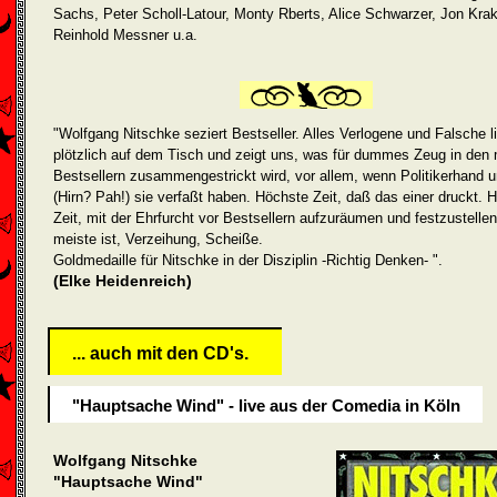
Sachs, Peter Scholl-Latour, Monty Rberts, Alice Schwarzer, Jon Krak
Reinhold Messner u.a.
"Wolfgang Nitschke seziert Bestseller. Alles Verlogene und Falsche l
plötzlich auf dem Tisch und zeigt uns, was für dummes Zeug in den
Bestsellern zusammengestrickt wird, vor allem, wenn Politikerhand u
(Hirn? Pah!) sie verfaßt haben. Höchste Zeit, daß das einer druckt. 
Zeit, mit der Ehrfurcht vor Bestsellern aufzuräumen und festzustelle
meiste ist, Verzeihung, Scheiße.
Goldmedaille für Nitschke in der Disziplin -Richtig Denken- ".
(Elke Heidenreich)
... auch mit den CD's.
"Hauptsache Wind" - live aus der Comedia in Köln
Wolfgang Nitschke
"Hauptsache Wind"