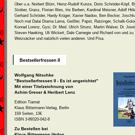
Über u.a. Norbert Blüm, Heinz-Rudolf Kunze, Doris Schröder-Köpf, Bi
Stoiber, Grass, Florian Illies, Iris Berben, Kardinal Meisner, Adolf Hitle
Gerhard Schröder, Hardy Krüger, Xavier Naidoo, Ben Becker, Joschk
Noch mal Dalai Drama Lama, Geißler, Papst, Ratzinger, Schalk-Golo
Konrad Lorenz, Gysi, Dr. Med. Ulrich Strunz, Martin Walser, Dr. Jose
Steven Hawking, Uli Wickert, Dale Carnegie und Richard von und zu
Weizsäcker und natürlich vielen anderen. Und Pisa.
Bestsellerfressen II
Wolfgang Nitschke
"Bestsellerfressen II - Es ist angerichtet"
Mit einer Titelzeichnung von
Achim Greser & Heribert Lenz
Edition Tiamat
Klaus Bittermann-Verlag, Berlin
159 Seiten, 13€
ISBN 3-89320-042-8
Zu Bestellen bei
Klaus Bittermann-Verlag,