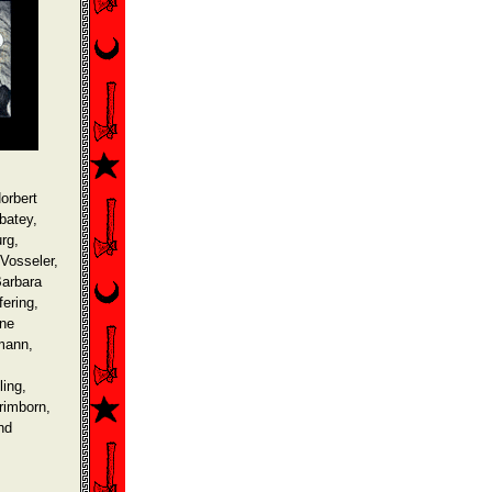
orbert
batey,
rg,
Vosseler,
Barbara
ering,
ine
rmann,
ing,
rimborn,
nd