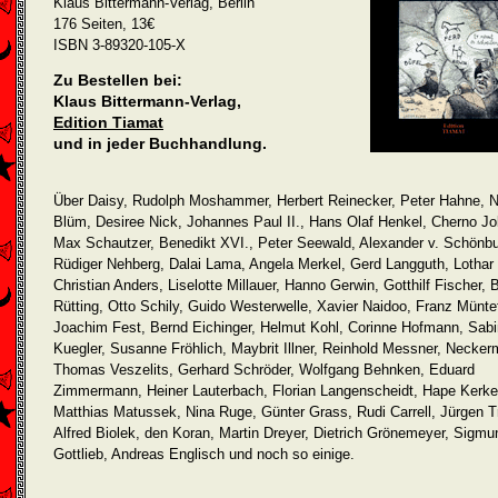
Klaus Bittermann-Verlag, Berlin
176 Seiten, 13€
ISBN 3-89320-105-X
Zu Bestellen bei:
Klaus Bittermann-Verlag,
Edition Tiamat
und in jeder Buchhandlung.
Über Daisy, Rudolph Moshammer, Herbert Reinecker, Peter Hahne, N
Blüm, Desiree Nick, Johannes Paul II., Hans Olaf Henkel, Cherno Jo
Max Schautzer, Benedikt XVI., Peter Seewald, Alexander v. Schönbu
Rüdiger Nehberg, Dalai Lama, Angela Merkel, Gerd Langguth, Lothar 
Christian Anders, Liselotte Millauer, Hanno Gerwin, Gotthilf Fischer, 
Rütting, Otto Schily, Guido Westerwelle, Xavier Naidoo, Franz Müntef
Joachim Fest, Bernd Eichinger, Helmut Kohl, Corinne Hofmann, Sab
Kuegler, Susanne Fröhlich, Maybrit Illner, Reinhold Messner, Necke
Thomas Veszelits, Gerhard Schröder, Wolfgang Behnken, Eduard
Zimmermann, Heiner Lauterbach, Florian Langenscheidt, Hape Kerkel
Matthias Matussek, Nina Ruge, Günter Grass, Rudi Carrell, Jürgen T
Alfred Biolek, den Koran, Martin Dreyer, Dietrich Grönemeyer, Sigmu
Gottlieb, Andreas Englisch und noch so einige.