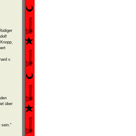
Rüdiger
dolf
o Knopp,
ert
hard v.
äden
iel über
 sein."