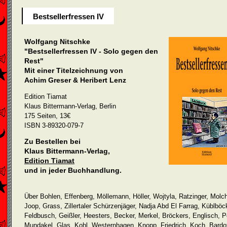
Bestsellerfressen IV
Wolfgang Nitschke
"Bestsellerfressen IV - Solo gegen den
Rest"
Mit einer Titelzeichnung von
Achim Greser & Heribert Lenz
Edition Tiamat
Klaus Bittermann-Verlag, Berlin
175 Seiten, 13€
ISBN 3-89320-079-7
Zu Bestellen bei
Klaus Bittermann-Verlag,
Edition Tiamat
und in jeder Buchhandlung.
Über Bohlen, Effenberg, Möllemann, Höller, Wojtyla, Ratzinger, Molcho
Joop, Grass, Zillertaler Schürzenjäger, Nadja Abd El Farrag, Küblböc
Feldbusch, Geißler, Heesters, Becker, Merkel, Bröckers, Englisch, P
Mundakel, Glas, Kohl, Westernhagen, Knopp, Friedrich, Koch, Bardot,