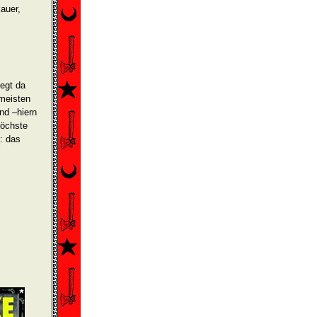
auer,
iegt da
 meisten
nd –hiern
Höchste
n: das