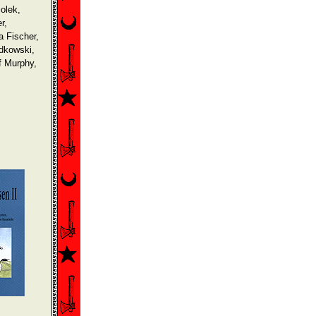
olek,
r,
a Fischer,
dkowski,
f Murphy,