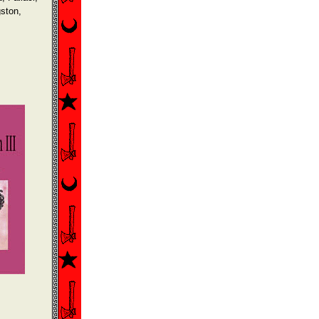
gston,