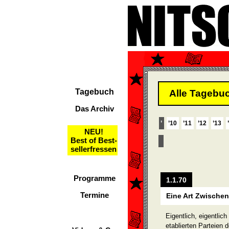
Tagebuch
Alle Tagebuc
Das Archiv
’
’10
’11
’12
’13
NEU!
Best of Best-
sellerfressen
Programme
1.1.70
Termine
Eine Art Zwischen
Eigentlich, eigentlich
etablierten Parteien 