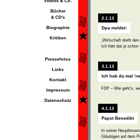
Videos & Co.
Bücher
& CD's
2.1.13
Biographie
Dpa meldet:
Kritiken
„Wirtschaft dreht de
Ich hätt dat ja schon
Pressefotos
3.1.13
Links
Ich hab da mal ’n
Kontakt
FDP – Wie geht’s, wi
Impressum
Datenschutz
4.1.13
Papst Benedikt
In seiner Neujahrsan
Gläubigen auf dem Pet