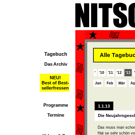
Tagebuch
Alle Tagebuc
Das Archiv
’
’10
’11
’12
’13
NEU!
Best of Best-
Jan
Feb
Mär
Ap
sellerfressen
Programme
1.1.13
Termine
Die Neujahrsgesc
Das muss man schon
Hat se sehr schön vo