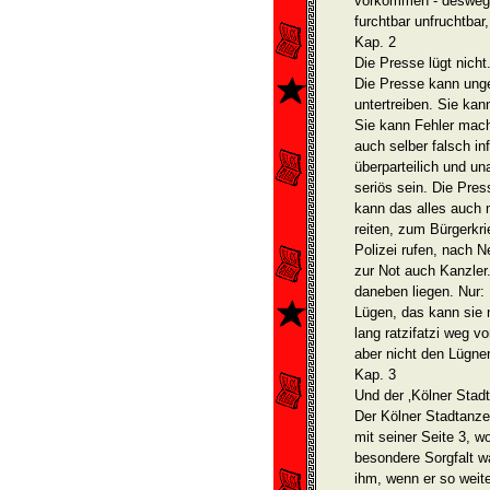
vorkommen - deswege
furchtbar unfruchtbar
Kap. 2
Die Presse lügt nicht
Die Presse kann unge
untertreiben. Sie ka
Sie kann Fehler mac
auch selber falsch inf
überparteilich und un
seriös sein. Die Pres
kann das alles auch 
reiten, zum Bürgerkri
Polizei rufen, nach 
zur Not auch Kanzler.
daneben liegen. Nur:
Lügen, das kann sie n
lang ratzifatzi weg v
aber nicht den Lügner
Kap. 3
Und der ‚Kölner Stadt
Der Kölner Stadtanzei
mit seiner Seite 3, w
besondere Sorgfalt w
ihm, wenn er so weit