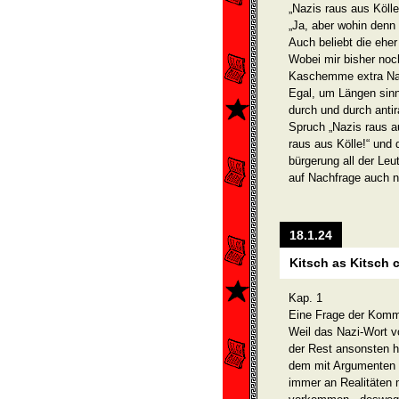
„Nazis raus aus Kölle
„Ja, aber wohin denn
Auch beliebt die ehe
Wobei mir bis­her noc
Kaschemme extra Na
Egal, um Längen sinni
durch und durch anti
Spruch „Nazis raus a
raus aus Kölle!“ und
bürgerung all der Leu
auf Nachfrage auch n
18.1.24
Kitsch as Kitsch 
Kap. 1
Eine Frage der Komm
Weil das Nazi-Wort v
der Rest ansonsten 
dem mit Ar­gumenten 
immer an Re­alitäten