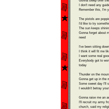
Gonna sleep over the
I don't need any guid
Remember this, I'm y
The pistols are poppi
I'd like to try someth
The sun keeps shinin
Gonna forget about my
need
I've been sitting down
I think it will fit me l
I want some real goo
Everybody got to wond
today
Thunder on the mounta
Gonna get up in the 
Some sweet day I'll 
I wouldn't betray your
Gonna raise me an a
I'll recruit my army 
church, said my reli