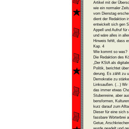
Artikel mit der Übersc
wie ein normaler Zeit
vom Dienstag erschein
dient der Redaktion i
entwickelt sich gen 
Appell und Aufruf f
und wäre alles in all
Hinweis fehlt, dass 
Kap. 4
Wie kommt so was?
Die Redaktion des Köl
„Der KStA als digital
Politik, berichtet übe
derung. Es zählt zu 
Demokratie zu stärke
Linksaußen. (…) Wir l
das immer etwas Chao
Stubenreine, aber auc
bensformen, Kulturen
kurz darauf zum Allta
Dieser für eine sich 
fassbare Wörterbrei 
Getue, Arschkriecher
wurde geadelt und gek