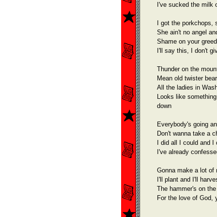
I've sucked the milk
I got the porkchops, 
She ain't no angel an
Shame on your greed
I'll say this, I don't
Thunder on the moun
Mean old twister bea
All the ladies in Was
Looks like something 
down
Everybody's going an
Don't wanna take a 
I did all I could and I
I've already confess
Gonna make a lot of 
I'll plant and I'll har
The hammer's on the t
For the love of God, 