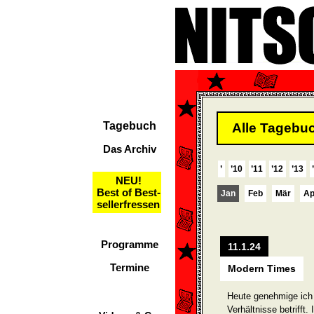
Tagebuch
Alle Tagebuc
Das Archiv
’
’10
’11
’12
’13
NEU!
Best of Best-
Jan
Feb
Mär
Ap
sellerfressen
Programme
11.1.24
Termine
Modern Times
Heute genehmige ich
Verhältnisse betrifft