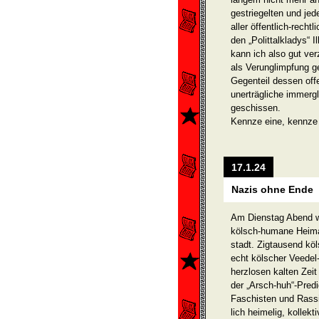
gestriegelten und je
aller öffentlich-rechtl
den „Polittalkladys“
kann ich also gut ver
als Verunglimpfung ge
Ge­gen­teil dessen of
unerträg­liche immer
ge­schissen.
Kennze eine, kennze 
17.1.24
Nazis ohne Ende
Am Dienstag Abend wa
kölsch-humane Heimat
stadt. Zigtausend kö
echt kölscher Veedel
herzlosen kalten Zei
der „Arsch-huh“-Pre
Faschisten und Rassi
lich heimelig, kollek