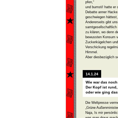
pfen,“
und bumsti! hatte er 
Debatte anner Hacke.
geschwiegen hättest,
Andererseits gibt uns
samtgesellschaft­lich
zu klären, wo denn d
bewussten Konsum von
Zuckerkügel­chen und 
Verschickung regelmä
Himmel.
Aber diesbezüglich s
14.1.24
Wie war das noch
Der Kopf ist rund
oder wie ging da
Die Weltpresse verme
„Grüne Außenminister
Naja, Is mir persönl
was man draus macht.