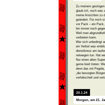
Zu meinem gestrigen R
glaub ich, noch was 
meine Ansichten zu d
geändert. Für mich si
vor Pack – ein Pack, 
bin immer noch gege
Weil man abgrundtie
verbieten kann.
Wer sich unbedingt a
ein Verbot was einb
dienstkreuz am laufen
netwegen tun. Hat we
Nur einen alten Supe
gerne breit treten: W
denn das mit Pegida,
„die besorgten Bürge
verhätschelt und vert
20.1.24
Morgen, am 21. J