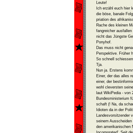
Leute!
Ich erzähl euch hier 
die böse, banale Fol
priation des afrikani
Rache des kleinen Ma
fangreicher ausfalle
nicht das Jüngste Ge
Ponyhof.
Das muss nicht genau s
Perspektive. Früher h
So schnell schiessen
Tja.
Nun ja. Erstens kom
Einer, der das alles 
einer, der bestinformi
wohl cleversten seine
laut WikiPedia - von
Bundesmi­nisterium f
schaft (! Na, da scha
Idioten da in der Pol
Landesvorsitzender v
seinem Ausscheiden a
den amerikanischen 
Incorporated'. Seit d