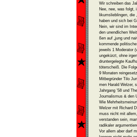
Wir schreiben das Ja
Nee, nee, was folgt, 
likumslieblingen, die
haben und sich bei 
Nein, wir sind im Int
den unendlichen Weit
ßen auf „jung und nai
kommende politische
jeweils 1 Moderator (
ungekürzt, ohne irg
druntergelegte Kaufh
töter­scheiß. Die Folg
9 Mo­naten reingeset
Mitbegründer Tilo Jun
men Harald Welzer, st
Jahrgang ’58 und Th
Journalismus & den U
Wie Mehrheits­meinun
Welzer mit Richard 
muss nicht mit allem
verstanden sein, man
radikaler argumentiere
Vor allem aber darf m
langem nicht mehr an