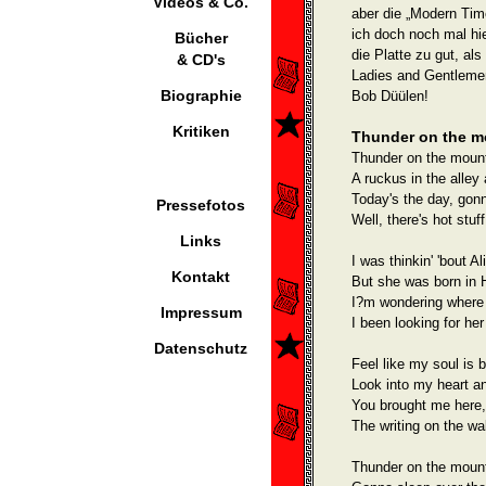
Videos & Co.
aber die „Modern Tim
ich doch noch mal hi
Bücher
die Platte zu gut, al
& CD's
Ladies and Gentlemen
Biographie
Bob Düülen!
Kritiken
Thunder on the m
Thunder on the mount
A ruckus in the alley
Today's the day, gon
Pressefotos
Well, there's hot stuf
Links
I was thinkin' 'bout A
Kontakt
But she was born in H
I?m wondering where 
Impressum
I been looking for he
Datenschutz
Feel like my soul is 
Look into my heart an
You brought me here,
The writing on the wa
Thunder on the mounta