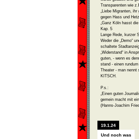
Transpa­renten wie z
„Liebe Migranten, ihr
gegen Hass und Hetz
„Ganz Köln hasst die
Kap. 5
Lange Rede, kurzer S
Weder die „Demo“ und
schaltete Stadtanzei
„Widerstand“ in Ansp
guten, - wenn es den
stand - einen rundum 
Theater - man nennt 
KITSCH.
P.s.:
„Einen guten Journali
gemein macht mit ein
(Hanns-Joachim Fried
19.1.24
Und noch was