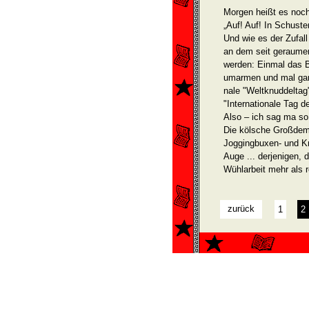
Morgen heißt es noc
„Auf! Auf! In Schuste
Und wie es der Zufall 
an dem seit geraumer 
werden: Einmal das B
umarmen und mal ganz 
nale "Weltknuddeltag
"Internationale Tag d
Also – ich sag ma so
Die kölsche Großdem
Joggingbuxen- und Kn
Auge ... derjenigen, 
Wühlarbeit mehr als r
zurück
1
2