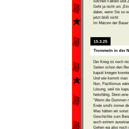
solchen Fakten und Z
Geht ja nicht um „Ei
dabei, wenn Sie so w
jetzt bloß nicht:
Im Märzen der Bauer
15.3.25
Trommeln in der N
Der Krieg ist noch ni
Seiten schon den Rest
kaputt kriegen konnt
Und wie kommt man ra
Nun, Pazifismus wäre 
Lösung, weil nix kapu
heitsfähig. Denn eine
"Wenn die Dummen ni
Ende sind's immer d
Was hätten wir sonst 
Geschichte zum Beisp
auch ex­trem auseina
Gehen wa also noch n