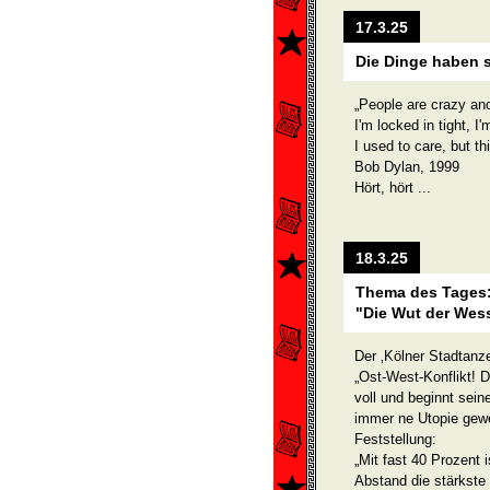
17.3.25
Die Dinge haben 
„People are crazy an
I'm locked in tight, I
I used to care, but t
Bob Dylan, 1999
Hört, hört ...
18.3.25
Thema des Tages
"Die Wut der Wes
Der ‚Kölner Stadtanze
„Ost-West-Konflikt! 
voll und beginnt sein
im­mer ne Utopie gew
Feststellung:
„Mit fast 40 Prozent 
Abstand die stärkste 