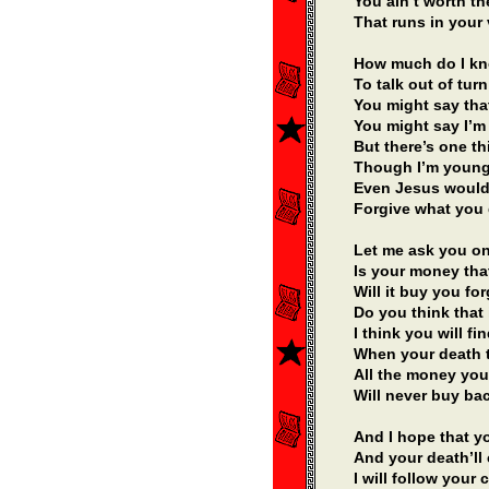
You ain’t worth t
That runs in your
How much do I k
To talk out of turn
You might say tha
You might say I’m
But there’s one t
Though I’m young
Even Jesus would
Forgive what you
Let me ask you o
Is your money th
Will it buy you fo
Do you think that 
I think you will fi
When your death ta
All the money yo
Will never buy ba
And I hope that y
And your death’l
I will follow your 