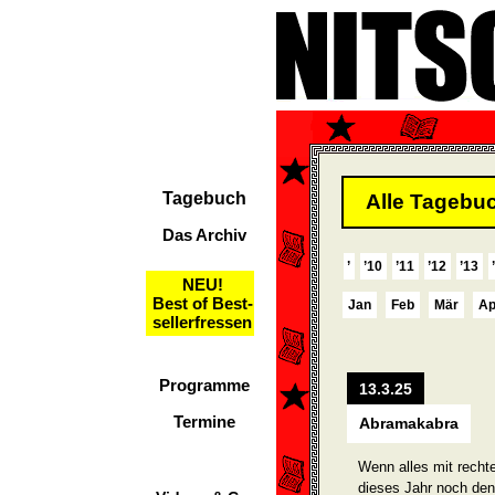
Tagebuch
Alle Tagebuc
Das Archiv
’
’10
’11
’12
’13
NEU!
Best of Best-
Jan
Feb
Mär
Ap
sellerfressen
Programme
13.3.25
Termine
Abramakabra
Wenn alles mit recht
dieses Jahr noch den