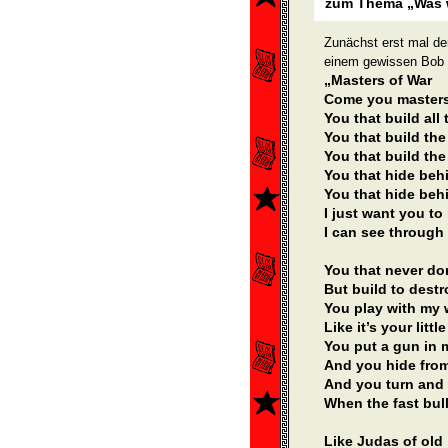
zum Thema „Was w
Zunächst erst mal de
einem gewissen Bob
„Masters of War
Come you masters
You that build all
You that build th
You that build th
You that hide beh
You that hide beh
I just want you t
I can see through
You that never do
But build to destr
You play with my 
Like it’s your littl
You put a gun in
And you hide fro
And you turn and 
When the fast bull
Like Judas of old