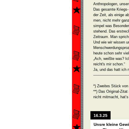
Anthropologen, unser
Das gesamte Kriegs-
der Zeit, als einige a
men, nicht mehr ganz
simpel was Besonder
stehend. Das er­strec
Zeitraum. Man sprich
Und wie wir wissen un
Menschwer­dungsproz
heute schon sehr viel
„Ach, weißte was? Ich
reicht's mir schon.“
Ja, und das hatt ich 
-------------------------------
*) Zweites Stück von
**) Das Original-Zit
nicht mitmacht, hat’
16.3.25
Unsre kleine Gew