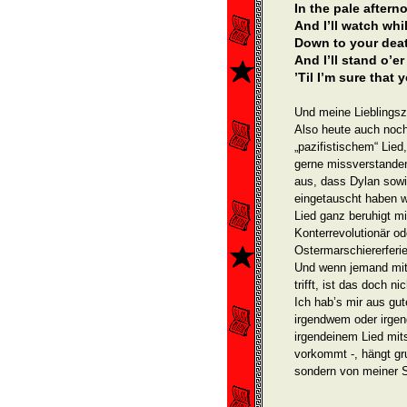
In the pale aftern
And I’ll watch whi
Down to your dea
And I’ll stand o’e
’Til I’m sure that 
Und meine Lieblingsze
Also heute auch noch
„pazifistischem“ Lied
gerne missverstande
aus, dass Dylan sow
eingetauscht haben w
Lied ganz beruhigt mi
Konterrevolutionär o
Ostermar­schiererferi
Und wenn jemand mit 
trifft, ist das doch n
Ich hab’s mir aus gu
irgendwem oder irgen
irgendeinem Lied mit
vorkommt -, hängt gr
sondern von meiner 