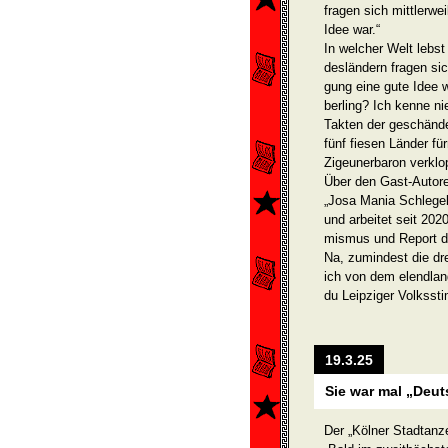
fragen sich mittlerwe
Idee war.“
In welcher Welt lebst
desländern fragen sic
gung eine gute Idee w
berling? Ich kenne n
Takten der geschänd
fünf fiesen Länder f
Zigeunerbaron verklo
Über den Gast-Autore
„Josa Mania Schlegel
und arbeitet seit 202
mismus und Report de
Na, zumindest die d
ich von dem elendlan
du Leipziger Volksst
19.3.25
Sie war mal „Deu
Der „Kölner Stadtanze