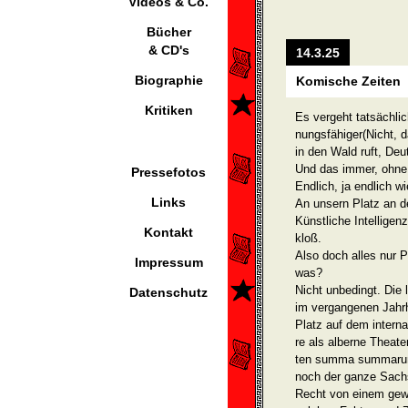
Videos & Co.
Bücher
& CD's
14.3.25
Biographie
Komische Zeiten
Kritiken
Es vergeht tatsächlic
nungsfähiger(Nicht, d
in den Wald ruft, De
Und das immer, ohne 
Pressefotos
Endlich, ja endlich wi
Links
An unsern Platz an 
Künstliche Intelligen
Kontakt
kloß.
Also doch alles nur 
Impressum
was?
Nicht unbedingt. Die
Datenschutz
im vergangenen Jahrh
Platz auf dem interna
re als alberne Theat
ten summa summarum 
noch der ganze Sach
Recht von einem gewa