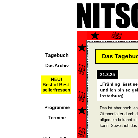
Tagebuch
Das Tagebu
Das Archiv
21.3.25
NEU!
„Frühling lässt s
Best of Best-
sellerfressen
und ich bin so ge
Insterburg)
Programme
Das ist aber noch la
Zitronenfalter durch 
Termine
allgemein bekannt is
kann. Soweit ich das 