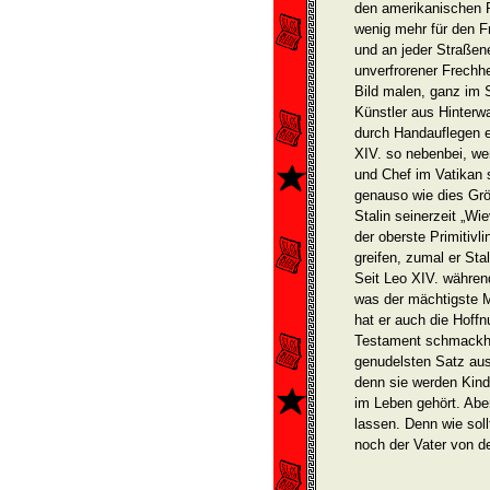
den amerikanischen P
wenig mehr für den Fr
und an jeder Straßen
unverfrorener Frechhe
Bild malen, ganz im S
Künst­ler aus Hinterw
durch Handaufle­gen e
XIV. so nebenbei, wer
und Chef im Vatikan s
genauso wie dies Grö
Stalin seinerzeit „Wi
der oberste Pri­mitiv
greifen, zumal er Stal
Seit Leo XIV. während
was der mächtigste M
hat er auch die Hoff
Testament schmackha
genudelsten Satz aus 
denn sie werden Kinde
im Leben gehört. Aber
lassen. Denn wie soll
noch der Vater von d