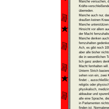
Manche versuchen, di
Kräfte-verschleißend
überreden.
Manche auch nur, dam
draußen keinen Krawa
Manche unterstützen 
Hinsicht vor allem a
der Macht fernzuhalt
Manche denken auch g
fernzuhalten gedenke
Ach, es gibt noch 10
aber alle bisher nich
die in we­sentlichen 
lich ganz anders den
Macht fernhalten will.
Unterm Strich basiere
sehen von ein, zwei 
findet -, ausschließ­l
religiös oder physis
physika­lisch, medizi
abbaubar und spurenl
alle eine Sprache, di
in Parlamenten nicht
finden ist. Normalerw