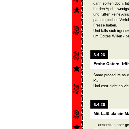
dann sollten doch, bi
für den April – wenig
und Kiffen keine Ahn
pathologi­schen Verfo
Fresse halten.
Und falls sich irgend
um Gottes Willen - be
3.4.26
Frohe Ostern, frö
Same procedure as ev
P.s.:
Und esst nicht so vie
6.4.26
Mit Lalülala ein
… ansonsten aber geh