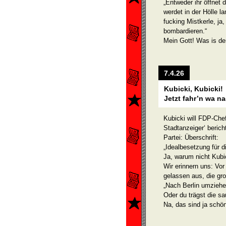
„Entweder ihr öffnet
werdet in der Hölle 
fucking Mistkerle, ja,
bombardieren.“
Mein Gott! Was is der
7.4.26
Kubicki, Kubicki!
Jetzt fahr’n wa n
Kubicki will FDP-Che
Stadtanzeiger‘ beric
Partei: Überschrift:
„Idealbesetzung für 
Ja, warum nicht Kubick
Wir erinnern uns: Vor 
gelassen aus, die gr
„Nach Berlin umziehen
Oder du trägst die sa
Na, das sind ja schö