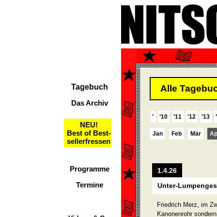
Tagebuch
Alle Tagebuc
Das Archiv
’
’10
’11
’12
’13
NEU!
Best of Best-
Jan
Feb
Mär
Ap
sellerfressen
Programme
1.4.26
Termine
Unter-Lumpenges
Friedrich Merz, im Zw
Kanonenrohr sondern