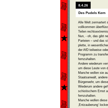
8.4.26
Des Pudels Kern
Alle Welt zermartert s
vollkommen überflüssi
Teilen rechtsextremi
Nun, - oh, das gibt 
Parteien – und das s
plette, in wesentlich
der AfD teilweise ode
Programm zu transfer
fernzuhalten.
Andere wiederum vers
um diese Leute von d
Manche wollen sie au
Staatsanwalt, andere
Bürgerwehr, um diese
Wiederum andere gehen
schisti­schem Ernst 
fernzuhalten.
Manche wollen diese 
‚Entzauberung‘ locke