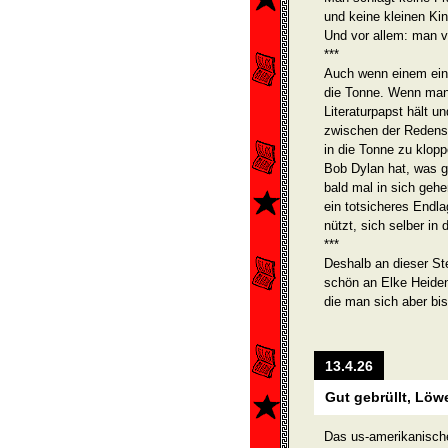
und keine kleinen Kin
Und vor allem: man v
***
Auch wenn einem ein 
die Tonne. Wenn man 
Literatur­papst hält 
zwischen der Redensa
in die Tonne zu klop
Bob Dylan hat, was gr
bald mal in sich gehe
ein tot­sicheres Endla
nützt, sich selber in
***
Deshalb an dieser St
schön an Elke Heidenr
die man sich aber bis
13.4.26
Gut gebrüllt, Löw
Das us-amerikanische