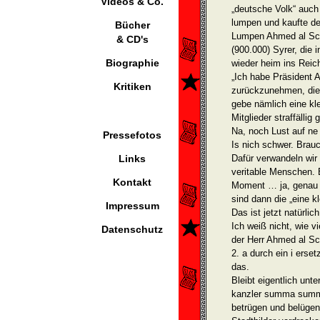
Videos & Co.
„deutsche Volk“ auch 
lumpen und kaufte de
Bücher
Lumpen Ahmed al Sch
& CD's
(900.000) Syrer, die 
Biographie
wieder heim ins Reic
„Ich habe Präsident 
Kritiken
zurückzunehmen, die 
gebe nämlich eine kl
Mitglieder straffällig
Na, noch Lust auf ne
Pressefotos
Is nich schwer. Brau
Links
Dafür verwandeln wir
veritable Menschen. B
Kontakt
Moment … ja, genau 7
sind dann die „eine k
Impressum
Das ist jetzt natürli
Ich weiß nicht, wie v
Datenschutz
der Herr Ahmed al S
2. a durch ein i erset
das.
Bleibt eigentlich unt
kanz­ler summa summ
betrügen und belügen