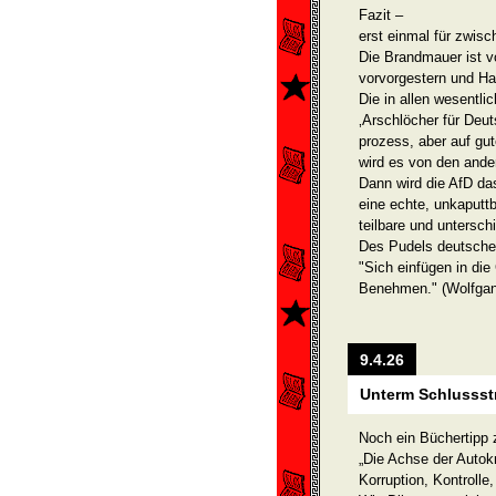
Fazit –
erst einmal für zwisc
Die Brandmauer ist v
vorvorgestern und Has
Die in allen wesentli
‚Arschlöcher für Deut
prozess, aber auf g
wird es von den ande
Dann wird die AfD da
eine echte, unkaputt
teilbare und untersch
Des Pudels deutsche
"Sich einfügen in die
Benehmen." (Wolfgan
9.4.26
Unterm Schlussstri
Noch ein Büchertipp 
„Die Achse der Autokr
Korruption, Kontroll