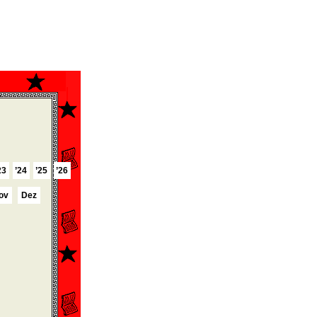
23
’24
’25
’26
ov
Dez