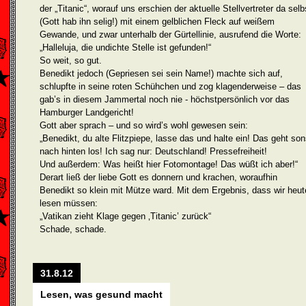
der „Titanic“, worauf uns erschien der aktuelle Stellvertreter da selb
(Gott hab ihn selig!) mit einem gelblichen Fleck auf weißem
Gewande, und zwar unterhalb der Gürtellinie, ausrufend die Worte:
„Halleluja, die undichte Stelle ist gefunden!“
So weit, so gut.
Benedikt jedoch (Gepriesen sei sein Name!) machte sich auf,
schlupfte in seine roten Schühchen und zog klagenderweise – das
gab’s in diesem Jammertal noch nie - höchstpersönlich vor das
Hamburger Landgericht!
Gott aber sprach – und so wird’s wohl gewesen sein:
„Benedikt, du alte Flitzpiepe, lasse das und halte ein! Das geht son
nach hinten los! Ich sag nur: Deutschland! Pressefreiheit!
Und außerdem: Was heißt hier Fotomontage! Das wüßt ich aber!“
Derart ließ der liebe Gott es donnern und krachen, woraufhin
Benedikt so klein mit Mütze ward. Mit dem Ergebnis, dass wir heut
lesen müssen:
„Vatikan zieht Klage gegen ‚Titanic’ zurück“
Schade, schade.
31.8.12
Lesen, was gesund macht