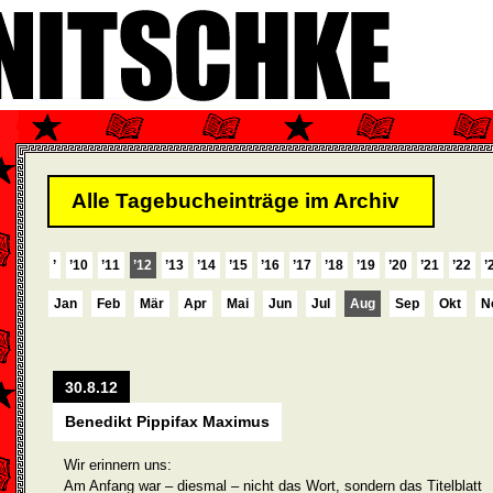
Alle Tagebucheinträge im Archiv
’
’10
’11
’12
’13
’14
’15
’16
’17
’18
’19
’20
’21
’22
’
Jan
Feb
Mär
Apr
Mai
Jun
Jul
Aug
Sep
Okt
N
30.8.12
Benedikt Pippifax Maximus
Wir erinnern uns:
Am Anfang war – diesmal – nicht das Wort, sondern das Titelblatt