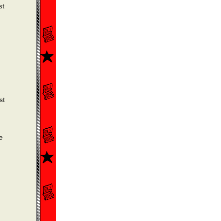
st
st
e