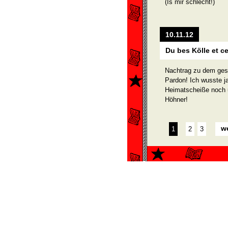
(Is mir schlecht!)
10.11.12
Du bes Kölle et ce
Nachtrag zu dem gest
Pardon! Ich wusste ja
Heimatscheiße noch u
Höhner!
we
1
2
3