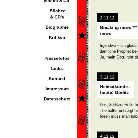
Videos & Co.
Bücher
& CD's
2.11.12
Biographie
Breaking news ***
news
Kritiken
Irgendwo – ich glaub 
dämliche Prophet bel
Ja, mein Gott, hört d
Pressefotos
Links
3.11.12
Kontakt
Heimatkunde -
Impressum
heute: Görlitz
Datenschutz
Der „Görlitzer Volksfr
„Tierhalter entsorgt 
Ideen muss man hab
4.11.12