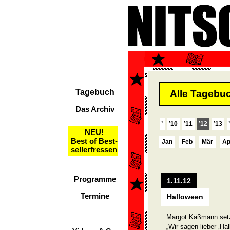
Tagebuch
Alle Tagebuc
Das Archiv
’
’10
’11
’12
’13
NEU!
Best of Best-
Jan
Feb
Mär
Ap
sellerfressen
Programme
1.11.12
Termine
Halloween
Margot Käßmann setzt
„Wir sagen lieber ‚Hal