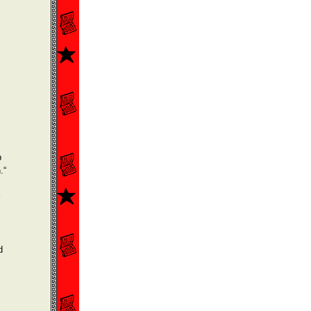
p
.“
d