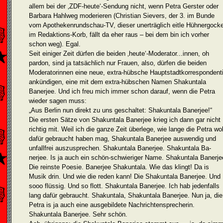
allem bei der ‚ZDF-heute‘-Sendung nicht, wenn Petra Gerster oder
Barbara Hahlweg moderieren (Christian Sievers, der 3. im Bunde
vom Apothekenrundschau-TV, dieser uner­träglich eitle Hühnergocke
im Redaktions-Korb, fällt da eher raus – bei dem bin ich vorher
schon weg). Egal.
Seit einiger Zeit dürfen die beiden ‚heute‘-Moderator...innen, oh
pardon, sind ja tatsächlich nur Frauen, also, dürfen die beiden
Moderatorinnen eine neue, extra-hübsche Hauptstadtkorresponden­t
ankündigen, eine mit dem extra-hübschen Namen Shakuntala
Banerjee. Und ich freu mich immer schon darauf, wenn die Petra
wieder sagen muss:
„Aus Berlin nun direkt zu uns geschaltet: Shakuntala Banerjee!“
Die ersten Sätze von Shakuntala Banerjee krieg ich dann gar nicht
richtig mit. Weil ich die ganze Zeit überlege, wie lange die Petra wo
dafür gebraucht haben mag, Shakuntala Banerjee auswendig und
unfallfrei auszusprechen. Shakuntala Banerjee. Shakuntala Ba­
nerjee. Is ja auch ein schön-schwieriger Name. Shakuntala Baner­je
Die reinste Poesie. Banerjee Shakuntala. Wie das klingt! Da is
Musik drin. Und wie die reden kann! Die Shakuntala Banerjee. Und
sooo flüssig. Und so flott. Shakuntala Banerjee. Ich hab jeden­falls
lang dafür gebraucht. Shakuntala, Sha­kuntala Banerjee. Nun ja, die
Petra is ja auch eine ausgebildete Nachrichtensprecherin.
Shakuntala Banerjee. Sehr schön.