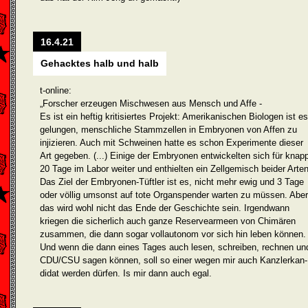
16.4.21
Gehacktes halb und halb
t-online:
„Forscher erzeugen Mischwesen aus Mensch und Affe -
Es ist ein heftig kritisiertes Projekt: Amerikanischen Biologen ist es
gelungen, menschliche Stammzellen in Embryonen von Affen zu
injizieren. Auch mit Schweinen hatte es schon Experimente dieser
Art gegeben. (...) Einige der Embryonen entwickelten sich für knap
20 Tage im Labor weiter und enthielten ein Zellgemisch beider Arten
Das Ziel der Embryonen-Tüftler ist es, nicht mehr ewig und 3 Tage
oder völlig um­sonst auf tote Organspender warten zu müssen. Aber
das wird wohl nicht das Ende der Geschichte sein. Irgendwann
kriegen die sicherlich auch ganze Reservearmeen von Chimären
zusammen, die dann sogar vollautonom vor sich hin leben können.
Und wenn die dann eines Tages auch lesen, schreiben, rechnen un
CDU/CSU sagen können, soll so einer wegen mir auch Kanzlerkan­
didat werden dürfen. Is mir dann auch egal.