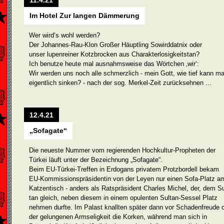
11.4.21
Im Hotel Zur langen Dämmerung
Wer wird‘s wohl werden?
Der Johannes-Rau-Klon Großer Häuptling Sowirddatnix oder
unser lupenreiner Kotzbrocken aus Charakterlosigkeitstan?
Ich benutze heute mal ausnahmsweise das Wörtchen ‚wir‘:
Wir werden uns noch alle schmerzlich - mein Gott, wie tief kann m
eigentlich sinken? - nach der sog. Merkel-Zeit zurücksehnen ...
12.4.21
„Sofagate“
Die neueste Nummer vom regierenden Hochkultur-Propheten der
Türkei läuft unter der Bezeichnung „Sofagate“.
Beim EU-Türkei-Treffen in Erdogans privatem Protzbordell bekam
EU-Kommissionspräsidentin von der Leyen nur einen Sofa-Platz a
Katzentisch - anders als Ratspräsident Charles Michel, der, dem Su
tan gleich, neben diesem in einem opulenten Sultan-Sessel Platz
nehmen durfte. Im Palast knallten später dann vor Schadenfreude 
der gelungenen Armseligkeit die Kor­ken, während man sich in