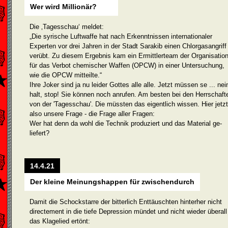
Wer wird Millionär?
Die ‚Tagesschau‘ meldet:
„Die syrische Luftwaffe hat nach Erkenntnissen internationaler
Experten vor drei Jahren in der Stadt Sarakib einen Chlorgasangriff
verübt. Zu diesem Ergebnis kam ein Ermittlerteam der Organisatio
für das Verbot chemischer Waffen (OPCW) in einer Untersuchung,
wie die OPCW mitteilte.“
Ihre Joker sind ja nu leider Gottes alle alle. Jetzt müssen se ... nei
halt, stop! Sie können noch anrufen. Am besten bei den Herr­schaft
von der 'Tagesschau'. Die müssten das eigentlich wissen. Hier jetzt
also unsere Frage - die Frage aller Fragen:
Wer hat denn da wohl die Technik produziert und das Material ge­
liefert?
14.4.21
Der kleine Meinungshappen für zwischendurch
Damit die Schockstarre der bitterlich Enttäuschten hinterher nicht
directement in die tiefe Depression mündet und nicht wieder über­all
das Klagelied ertönt: