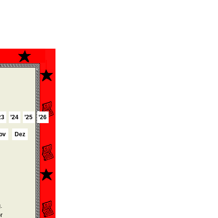
23
’24
’25
’26
ov
Dez
.
r