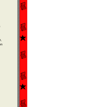
n
n,
en