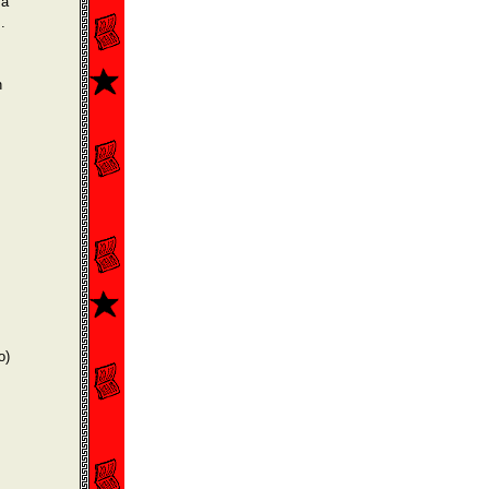
ma
.
n
o)