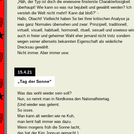
„Häh, der Typ ist doch die erwiesene finsterste Charakterlosigkeit
überhaupt! Wie kann so was nur bejubelt und gewählt werden? Ich
versteh die Welt nicht mehr!! Kann dat bloß?“ -
Hallo, Obacht! Vielleicht haben Se bei Ihrer kritischen Analyse ja
was ganz Nor­males übersehen und zwar: Prinzipiell, traditionell,
virtuell, visuell, habituell, hormonell, rituell, sexuell und sowieso wir
auch in freier und geheimer Wahl eher jemand nicht trotz son­dern
wegen seiner allerseits bekannten Eigenschaft als widerliche
Drecksau gewählt.
Nicht immer. Aber immer usw.
15.4.21
„Tag der Sonne“
Was das wohl wieder sein soll?
Nun, so nennt man in Nordkorea den Nationalfeiertag.
(Und wieder was gelernt.
So isses.
Man kann alt werden wie ne Kuh,
man lernt halt immer was dazu.
Wenn morgens früh die Sonne lacht,
das hat der Kim Jong-un gemacht.)