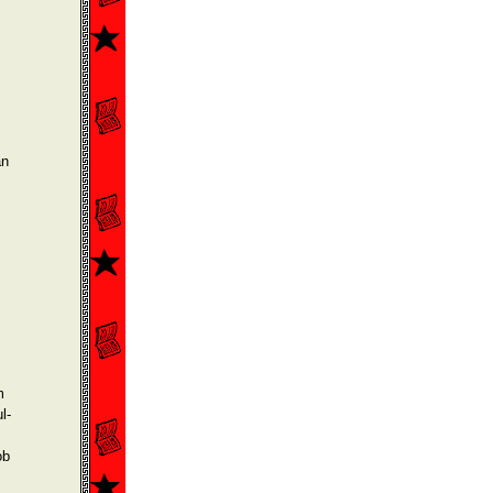
an
m
l­
ob