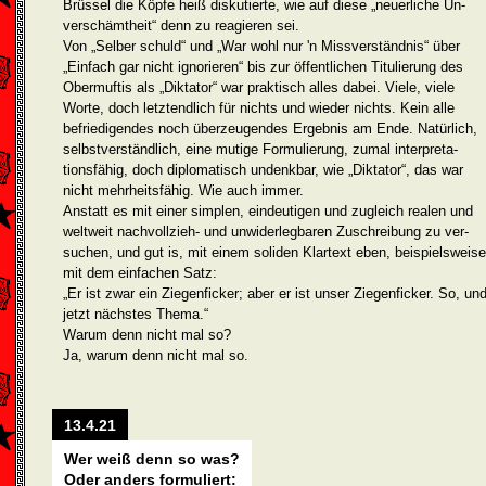
Brüssel die Köpfe heiß diskutierte, wie auf diese „neuerliche Un­
verschämtheit“ denn zu re­agieren sei.
Von „Selber schuld“ und „War wohl nur 'n Missverständnis“ über
„Einfach gar nicht igno­rieren“ bis zur öffentlichen Titulierung des
Obermuftis als „Dikta­tor“ war praktisch alles dabei. Viele, viele
Worte, doch letztend­lich für nichts und wieder nichts. Kein alle
befriedigendes noch überzeugen­des Ergebnis am Ende. Natürlich,
selbstverständ­lich, eine mutige Formulierung, zumal interpreta­
tionsfähig, doch diplomatisch undenkbar, wie „Diktator“, das war
nicht mehrheitsfähig. Wie auch immer.
Anstatt es mit einer simplen, eindeutigen und zugleich realen und
weltweit nachvollzieh- und unwiderlegbaren Zuschreibung zu ver­
suchen, und gut is, mit einem soliden Klartext eben, beispielsweise
mit dem einfachen Satz:
„Er ist zwar ein Ziegenficker; aber er ist unser Ziegenficker. So, un
jetzt nächstes Thema.“
Warum denn nicht mal so?
Ja, warum denn nicht mal so.
13.4.21
Wer weiß denn so was?
Oder anders formuliert: