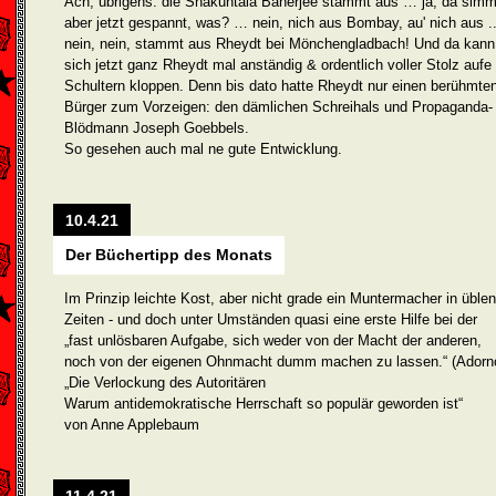
Ach, übrigens: die Shakuntala Banerjee stammt aus … ja, da sim
aber jetzt gespannt, was? … nein, nich aus Bombay, au' nich aus ..
nein, nein, stammt aus Rheydt bei Mönchengladbach! Und da kann
sich jetzt ganz Rheydt mal anständig & ordentlich voller Stolz aufe
Schultern kloppen. Denn bis dato hatte Rheydt nur einen berühmte
Bürger zum Vorzeigen: den dämlichen Schreihals und Propaganda-
Blöd­mann Joseph Goebbels.
So gesehen auch mal ne gute Entwicklung.
10.4.21
Der Büchertipp des Monats
Im Prinzip leichte Kost, aber nicht grade ein Muntermacher in üblen
Zeiten - und doch unter Umständen quasi eine erste Hilfe bei der
„fast unlösbaren Aufgabe, sich weder von der Macht der anderen,
noch von der eigenen Ohnmacht dumm machen zu lassen.“ (Adorn
„Die Verlockung des Autoritären
Warum antidemokratische Herrschaft so populär geworden ist“
von Anne Applebaum