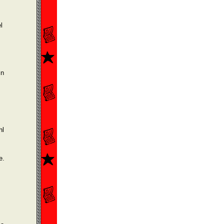
l
in
hl
e.