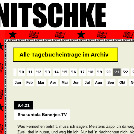
Alle Tagebucheinträge im Archiv
’
’10
’11
’12
’13
’14
’15
’16
’17
’18
’19
’20
’21
’22
’
Jan
Feb
Mär
Apr
Mai
Jun
Jul
Aug
Sep
Okt
N
9.4.21
Shakuntala Banerjee-TV
Was Fernsehen betrifft, muss ich sagen: Meistens zapp ich da weg
Zwei, drei Minuten, und weg bin ich. Nur bei ‘n Nachrichten nich. Vo