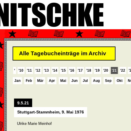
Alle Tagebucheinträge im Archiv
’
’10
’11
’12
’13
’14
’15
’16
’17
’18
’19
’20
’21
’22
’
Jan
Feb
Mär
Apr
Mai
Jun
Jul
Aug
Sep
Okt
N
9.5.21
Stuttgart-Stammheim, 9. Mai 1976
Ulrike Marie Meinhof