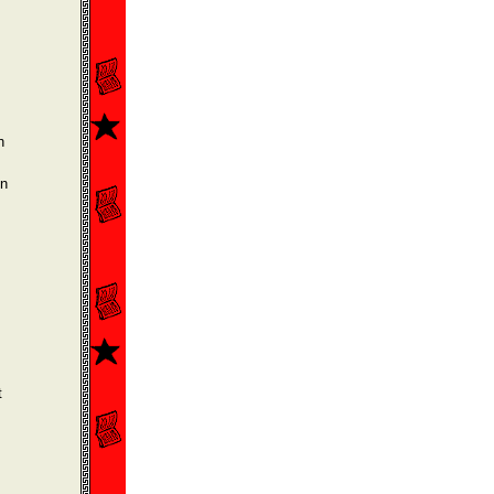
h
en
t