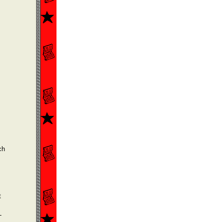
ch
t
-