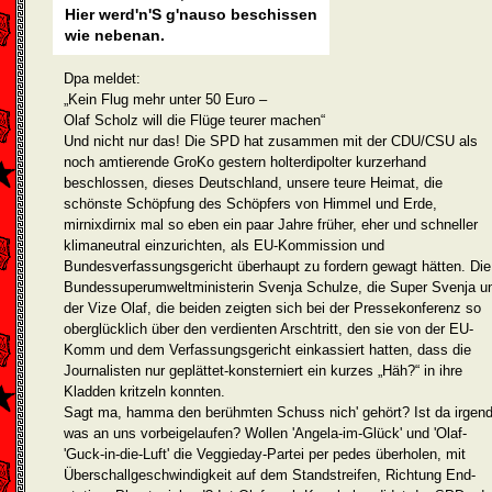
Hier werd'n'S g'nauso beschissen
wie nebenan.
Dpa meldet:
„Kein Flug mehr unter 50 Euro –
Olaf Scholz will die Flüge teurer machen“
Und nicht nur das! Die SPD hat zusammen mit der CDU/CSU als
noch amtierende GroKo gestern holterdipolter kurzerhand
beschlossen, die­ses Deutschland, unsere teure Heimat, die
schönste Schöpfung des Schöpfers von Himmel und Erde,
mirnixdirnix mal so eben ein paar Jahre früher, eher und schneller
klimaneutral einzurichten, als EU-Kommission und
Bundesverfassungsgericht überhaupt zu fordern gewagt hätten. Die
Bundessuperumweltministerin Svenja Schulze, die Super Svenja u
der Vize Olaf, die beiden zeigten sich bei der Pressekon­ferenz so
oberglücklich über den verdienten Arschtritt, den sie von der EU-
Komm und dem Verfassungsgericht einkas­siert hatten, dass die
Journalisten nur geplättet-konsterniert ein kurzes „Häh?“ in ihre
Kladden kritzeln konnten.
Sagt ma, hamma den berühmten Schuss nich' gehört? Ist da irgend
was an uns vorbeigelaufen? Wollen 'Angela-im-Glück' und 'Olaf-
'Guck-in-die-Luft' die Veggie­day-Partei per pedes überholen, mit
Über­schallgeschwindigkeit auf dem Standstreifen, Richtung End­