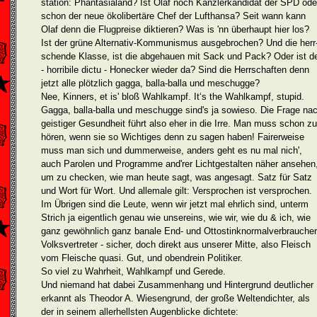
station: Phantasialand? Ist Olaf noch Kanzler­kandidat der SPD ode
schon der neue ökolibertä­re Chef der Luft­hansa? Seit wann kann
Olaf denn die Flugpreise diktieren? Was is 'nn überhaupt hier los?
Ist der grüne Alternativ-Kommunismus aus­ge­brochen? Und die herr
schende Klasse, ist die abgehauen mit Sack und Pack? Oder ist d
- horribile dictu - Honecker wieder da? Sind die Herrschaften denn
jetzt alle plötzlich gagga, balla-balla und me­schugge?
Nee, Kinners, et is' bloß Wahlkampf. It‘s the Wahlkampf, stupid.
Gagga, balla-balla und meschugge sind's ja sowieso. Die Frage na
geistiger Gesund­heit führt also eher in die Irre. Man muss schon zu
hören, wenn sie so Wichtiges denn zu sagen haben! Fairerweise
muss man sich und dummer­weise, anders geht es nu mal nich',
auch Paro­len und Program­me and'rer Lichtgestalten näher ansehen
um zu checken, wie man heute sagt, was angesagt. Satz für Satz
und Wort für Wort. Und allemale gilt: Versprochen ist versprochen.
Im Ü­bri­gen sind die Leute, wenn wir jetzt mal ehrlich sind, un­term
Strich ja eigentlich genau wie unsereins, wie wir, wie du & ich, wie
ganz gewöhnlich ganz banale End- und Ottostinknormalver­brau­cher
Volks­ver­treter - sicher, doch direkt aus unserer Mitte, also Fleisch
vom Flei­sche quasi. Gut, und obendrein Poli­tiker.
So viel zu Wahrheit, Wahlkampf und Gerede.
Und niemand hat dabei Zusammenhang und Hintergrund deutlicher
erkannt als Theodor A. Wiesengrund, der große Weltendichter, als
der in seinem aller­hellsten Augenblicke dichtete: