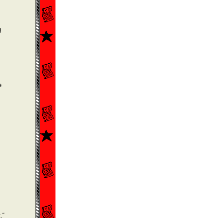
g
e
.“