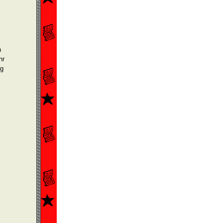
n
hr
ag