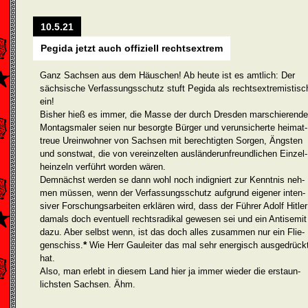
10.5.21
Pegida jetzt auch offiziell rechtsextrem
Ganz Sachsen aus dem Häuschen! Ab heute ist es amtlich: Der
sächsische Verfassungsschutz stuft Pegida als rechtsextremistisc
ein!
Bisher hieß es immer, die Masse der durch Dresden marschierend
Montagsmaler seien nur be­sorgte Bürger und verunsi­cherte heimat­
treue Urein­wohner von Sachsen mit berechtigten Sorgen, Ängsten
und sonstwat, die von vereinzelten aus­länderun­freundlichen Einzel­
heinzeln verführt worden wären.
Demnächst werden se dann wohl noch indigniert zur Kenntnis neh­
men müssen, wenn der Verfassungsschutz aufgrund eigener inten­
siver Forschungsarbeiten erklären wird, dass der Führer Adolf Hitler
damals doch eventuell rechtsradikal gewesen sei und ein Antisemit
dazu. Aber selbst wenn, ist das doch alles zusammen nur ein Flie­
*
gen­schiss.
Wie Herr Gauleiter das mal sehr energisch ausge­drück
hat.
Also, man erlebt in diesem Land hier ja immer wieder die erstaun­
lichsten Sachsen. Ähm.