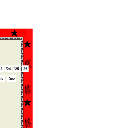
23
’24
’25
’26
ov
Dez