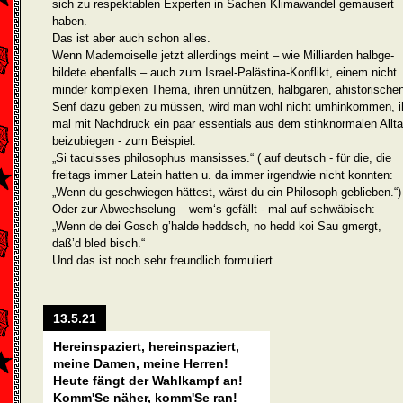
sich zu respektablen Experten in Sachen Klimawandel gemau­sert
haben.
Das ist aber auch schon alles.
Wenn Mademoiselle jetzt allerdings meint – wie Milliarden halbge­
bildete eben­falls – auch zum Israel-Palästina-Konflikt, einem nicht
minder kom­plexen Thema, ihren unnützen, halbgaren, ahistorische
Senf dazu geben zu müssen, wird man wohl nicht umhinkommen, i
mal mit Nachdruck ein paar essentials aus dem stinknormalen Allt
beizubiegen - zum Beispiel:
„Si tacuisses philosophus mansisses.“ ( auf deutsch - für die, die
freitags immer Latein hatten u. da immer irgendwie nicht konnten:
„Wenn du geschwiegen hättest, wärst du ein Philosoph geblieben.“)
Oder zur Abwechselung – wem‘s gefällt - mal auf schwäbisch:
„Wenn de dei Gosch g’halde heddsch, no hedd koi Sau gmergt,
daß’d bled bisch.“
Und das ist noch sehr freundlich formuliert.
13.5.21
Hereinspaziert, hereinspaziert,
meine Damen, meine Herren!
Heute fängt der Wahlkampf an!
Komm'Se näher, komm'Se ran!