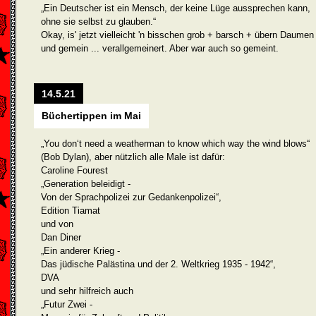
„Ein Deutscher ist ein Mensch, der keine Lüge aussprechen kann,
ohne sie selbst zu glauben.“
Okay, is' jetzt vielleicht 'n bisschen grob + barsch + übern Daumen
und gemein ... verall­gemeinert. Aber war auch so gemeint.
14.5.21
Büchertippen im Mai
„You don‘t need a weatherman to know which way the wind blows“
(Bob Dylan), aber nützlich alle Male ist dafür:
Caroline Fourest
„Generation beleidigt -
Von der Sprachpolizei zur Gedankenpolizei“,
Edition Tiamat
und von
Dan Diner
„Ein anderer Krieg -
Das jüdische Palästina und der 2. Weltkrieg 1935 - 1942“,
DVA
und sehr hilfreich auch
„Futur Zwei -