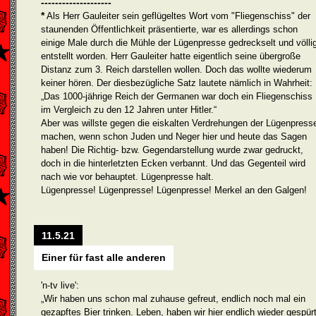
--------------------
*
Als Herr Gauleiter sein geflügeltes Wort vom "Fliegenschiss" der
staunenden Öffentlichkeit präsentierte, war es allerdings schon
einige Male durch die Mühle der Lügenpresse gedreckselt und völli
entstellt worden. Herr Gauleiter hatte eigentlich seine übergroße
Distanz zum 3. Reich dar­stellen wollen. Doch das wollte wiederum
keiner hören. Der diesbe­zügliche Satz lautete nämlich in Wahrheit:
„Das 1000-jährige Reich der Germanen war doch ein Fliegenschiss
im Vergleich zu den 12 Jahren unter Hitler.“
Aber was willste gegen die eiskalten Verdrehungen der Lügenpress
machen, wenn schon Juden und Neger hier und heute das Sagen
haben! Die Richtig- bzw. Gegendarstellung wurde zwar gedruckt,
doch in die hinterletzten Ecken verbannt. Und das Gegenteil wird
nach wie vor behauptet. Lügenpresse halt.
Lügenpresse! Lügenpresse! Lügenpresse! Merkel an den Galgen!
11.5.21
Einer für fast alle anderen
'n-tv live':
„Wir haben uns schon mal zuhause gefreut, endlich noch mal ein
gezapftes Bier trinken. Leben, haben wir hier endlich wieder ge­spürt