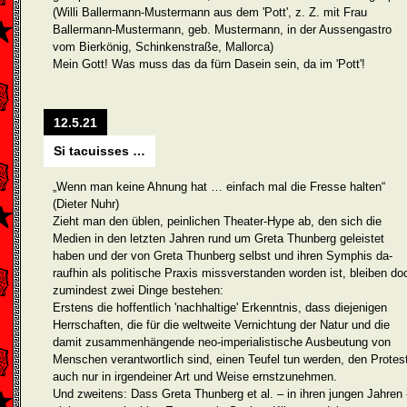
(Willi Ballermann-Mustermann aus dem 'Pott', z. Z. mit Frau
Ballermann-Muster­mann, geb. Mustermann, in der Aussengastro
vom Bierkönig, Schinkenstraße, Mallorca)
Mein Gott! Was muss das da fürn Dasein sein, da im 'Pott'!
12.5.21
Si tacuisses …
„Wenn man keine Ahnung hat … einfach mal die Fresse halten“
(Dieter Nuhr)
Zieht man den üblen, peinlichen Theater-Hype ab, den sich die
Medien in den letzten Jahren rund um Greta Thunberg geleistet
haben und der von Greta Thunberg selbst und ihren Symphis da­
raufhin als politische Praxis missverstanden worden ist, bleiben do
zumindest zwei Dinge bestehen:
Erstens die hoffentlich 'nachhaltige' Erkenntnis, dass diejenigen
Herrschaften, die für die weltweite Ver­nichtung der Natur und die
damit zusammen­hängende neo-imperia­listische Ausbeutung von
Menschen ver­ant­wortlich sind, einen Teufel tun werden, den Protes
auch nur in irgend­einer Art und Weise ernst­zunehmen.
Und zweitens: Dass Greta Thunberg et al. – in ihren jungen Jahren 