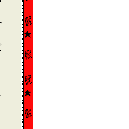
r
­
er
ch
­
,
,