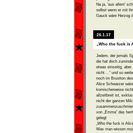
Na ja, 'aus allem' sc
selbst wenn er mit i
Gauck wäre Herzog dam
26.1.17
„Who the fuck is 
Jedem, der jemals Sp
die hat doch zumindes
etwas einseitig, aber
nicht ...“ und so wei
noch im Brustton des
Alice Schwarzer wäre 
komischerweise nicht 
allzeitbreit ist, exkl
nicht der ganzen Mil
zusammenzuschmieren
von „Emma“ das herr
gelegt
„Who the fuck is Alic
Was man wissen muss