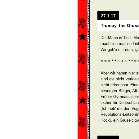
27.1.17
Trumpy, the Grus
Der Mann is' flott. 
mach' ich mal 'ne List
Wir geh'n mit dem, gl
= = = * * ~ + ~ * * = 
Aber wir haben hier 
sind die nicht verkle
nicht erkennbar. Ein
besorgter Bürger, Al
Früher Gymnasiallehr
löcher für Deutschlan
[Ich hab' mir den Vo
Revolutions-Leitzordn
Höcki, ein Gruselclo