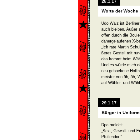
28.1.17
Worte der Woche
Udo Walz ist Berliner
auch bleiben. Außer a
offen durch die Boule
daherge­laufenen X-be
„Ich rate Martin Schu
ßeres Gestell mit run
das kommt beim Wähl
Und es würde mich do
neu-gebackene Hoffn
meister von äh, äh, 
auf Wähler- und Wäh
29.1.17
Bürger in Uniform
Dpa meldet:
„Sex-, Gewalt- und E
Pfullendorf“