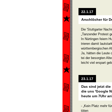
22.1.17
Arschlöcher für 
Die 'Stuttgarter Nachr
„Tanzender Protest g
In Nürtingen feiern H
trieren damit lautsta
württembergischen Af
Ja, hätten die Leute
tei der besorgten Alt
leicht viel erspart ge
23.1.17
Das sind jetzt die
die uns 'Google N
heute um 7Uhr an
- „Kein Platz mehr f
töten