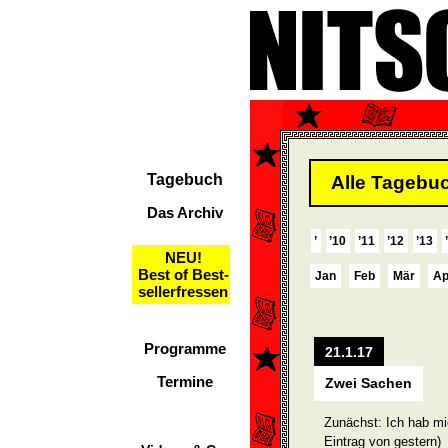
Tagebuch
Alle Tagebuc
Das Archiv
’
’10
’11
’12
’13
NEU!
Best of Best-
Jan
Feb
Mär
Ap
sellerfressen
Programme
21.1.17
Termine
Zwei Sachen
Zunächst: Ich hab mi
Eintrag von gestern)