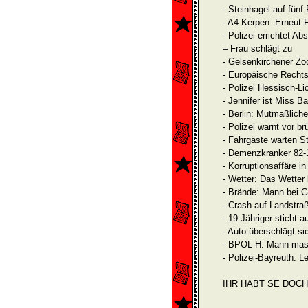
- Steinhagel auf fünf
- A4 Kerpen: Erneut 
- Polizei errichtet 
– Frau schlägt zu
- Gelsenkirchener Z
- Europäische Rechts
- Polizei Hessisch-Li
- Jennifer ist Miss B
- Berlin: Mutmaßlich
- Polizei warnt vor b
- Fahrgäste warten St
- Demenzkranker 82-J
- Korruptionsaffäre 
- Wetter: Das Wetter
- Brände: Mann bei G
- Crash auf Landstra
- 19-Jähriger sticht a
- Auto überschlägt s
- BPOL-H: Mann mastu
- Polizei-Bayreuth: L
IHR HABT SE DOCH