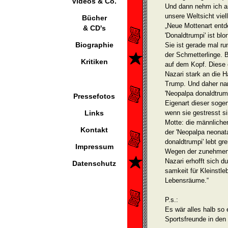
Videos & Co.
Und dann nehm ich an
unsere Weltsicht viel
Bücher
„Neue Mottenart entd
& CD's
'Donaldtrumpi' ist bl
Biographie
Sie ist gerade mal ru
der Schmetterlinge. 
Kritiken
auf dem Kopf. Diese 
Nazari stark an die H
Trump. Und daher nan
'Neopalpa donaldtrump
Pressefotos
Eigenart dieser soge
Links
wenn sie gestresst s
Motte: die männliche
Kontakt
der 'Neopalpa neonat
donaldtrumpi' lebt gr
Impressum
Wegen der zunehmend
Nazari erhofft sich 
Datenschutz
samkeit für Kleinstle
Lebensräume.“
P.s.:
Es wär alles halb so 
Sportsfreunde in den