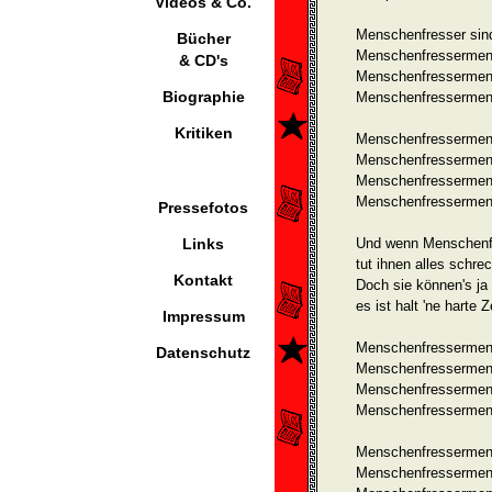
Videos & Co.
Menschenfresser sin
Bücher
Menschenfressermens
& CD's
Menschenfressermens
Biographie
Menschenfressermen
Kritiken
Menschenfressermens
Menschenfressermens
Menschenfressermen
Menschenfressermens
Pressefotos
Links
Und wenn Menschenf
tut ihnen alles schrec
Kontakt
Doch sie können's ja 
es ist halt 'ne harte Z
Impressum
Menschenfressermens
Datenschutz
Menschenfressermensc
Menschenfressermens
Menschenfressermens
Menschenfressermens
Menschenfressermens