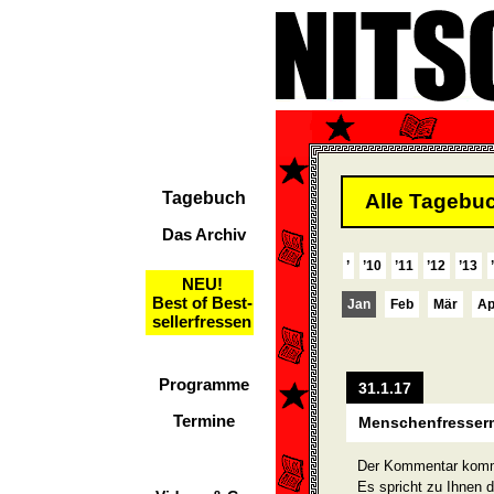
Tagebuch
Alle Tagebuc
Das Archiv
’
’10
’11
’12
’13
NEU!
Best of Best-
Jan
Feb
Mär
Ap
sellerfressen
Programme
31.1.17
Termine
Menschenfresse
Der Kommentar komm
Es spricht zu Ihnen d