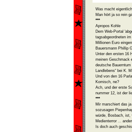
Was macht eigentlich
Man hört ja so rein g
***
Apropos Kohle
Dem Web-Portal 'abg
tagsabgeordneten im 
Millionen Euro einge
Bauersmann Phillip G
Unter den ersten 16 He
meinen Geschmack ei
deutsche Bauerntum v
Landlebens“ bei K. M
Und von den 16 Parl
Komisch, ne?
Ach, und der erste So
nummer 12, ist der lie
***
Mir marschiert das ja
sozusagen Piepen­hag
würde, Bosbach, ist,
Medienterror ... ande
Is doch auch geschis