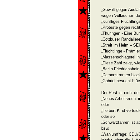
„Gewalt gegen Auslän
wegen 'völkischer Ide
„Künftiges Flüchtlin
„Proteste gegen rec
„Thüringen - Eine Bü
„Cottbuser Randaliere
„Streit im Heim – SEK
„Flüchtlinge - Prämien
„Massenschlägerei in 
„Diese Zahl zeigt, wi
„Berlin-Friedrichshai
„Demonstranten block
„Gabriel besucht Flü
Der Rest ist nicht de
„Neues Arbeitsrecht i
oder
„Herbert Kind verteidi
oder so
„Schwarzfahren ist ab 
bzw.
„Wahlumfrage: CDU/C