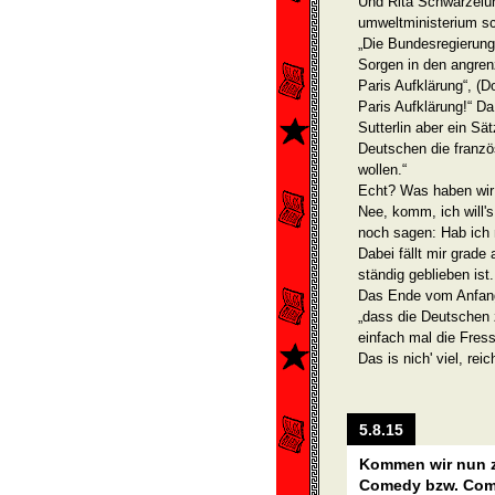
Und Rita Schwarzelüh
umweltministerium sc
„Die Bundesregierung
Sorgen in den angren
Paris Aufklärung“, (D
Paris Aufklärung!“ D
Sutterlin aber ein Sä
Deutschen die franzö
wollen.“
Echt? Was haben wir
Nee, komm, ich will's
noch sagen: Hab ich 
Dabei fällt mir grade
ständig geblieben ist
Das Ende vom Anfang 
„dass die Deutschen 
einfach mal die Fress
Das is nich' viel, rei
5.8.15
Kommen wir nun 
Comedy bzw. Com