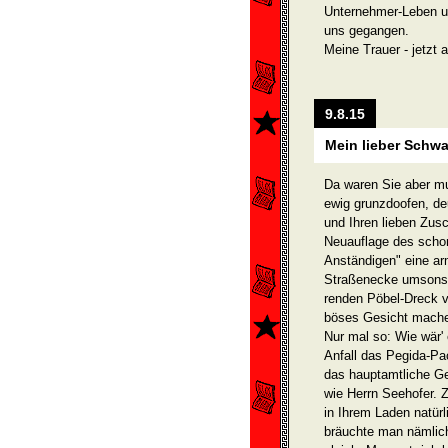
Unternehmer-Leben un
uns gegangen.
Meine Trauer - jetzt 
9.8.15
Mein lieber Schw
Da waren Sie aber mut
ewig grunzdoofen, de
und Ihren lieben Zus
Neuauflage des schon
Anständigen" eine ar
Straßenecke umsonst 
renden Pöbel-Dreck v
böses Gesicht mache
Nur mal so: Wie wär'
Anfall das Pegida-Pa
das hauptamtliche G
wie Herrn Seehofer. Z
in Ihrem Laden natürl
bräuchte man nämlich