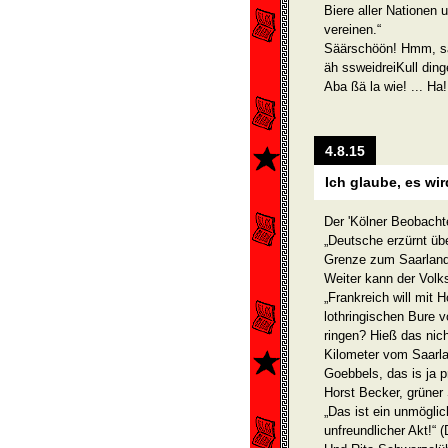
Biere aller Nationen 
vereinen.“
Säärschöön! Hmm, sä
äh ssweidreiKull din
Aba ßä la wie! ... Ha
4.8.15
Ich glaube, es wir
Der 'Kölner Beobachte
„Deutsche erzürnt übe
Grenze zum Saarland
Weiter kann der Volk
„Frankreich will mit 
lothringischen Bure v
ringen? Hieß das nich
Kilometer vom Saarlan
Goebbels, das is ja p
Horst Becker, grüner
„Das ist ein unmöglic
unfreundlicher Akt!“ 