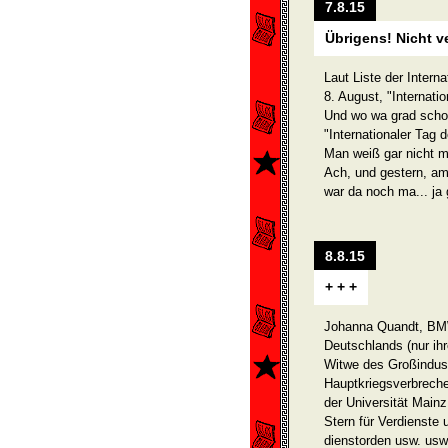
7.8.15
Übrigens! Nicht v
Laut Liste der Intern
8. August, "Internati
Und wo wa grad schon
"Internationaler Tag 
Man weiß gar nicht m
Ach, und gestern, am
war da noch ma... ja
8.8.15
+ + +
Johanna Quandt, BMW
Deutschlands (nur ihr
Witwe des Großindus­t
Hauptkriegsverbreche
der Universität Mai
Stern für Verdienste 
dienstorden usw. usw.