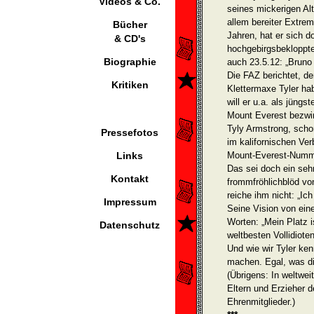
Videos & Co.
seines mickerigen Al
allem bereiter Extre
Bücher
Jahren, hat er sich d
& CD's
hochgebirgsbekloppt
Biographie
auch 23.5.12: „Brun
Die FAZ berichtet, de
Kritiken
Klettermaxe Tyler hab
will er u.a. als jüngs
Mount Everest bezwin
Tyly Armstrong, scho
Pressefotos
im kalifornischen Ve
Links
Mount-Everest-Numme
Das sei doch ein seh
Kontakt
frommfröhlichblöd von
reiche ihm nicht: „Ich 
Impressum
Seine Vision von ei
Worten: „Mein Platz 
Datenschutz
weltbesten Vollidiote
Und wie wir Tyler ken
machen. Egal, was d
(Übrigens: In weltwei
Eltern und Erzieher 
Ehrenmit­glieder.)