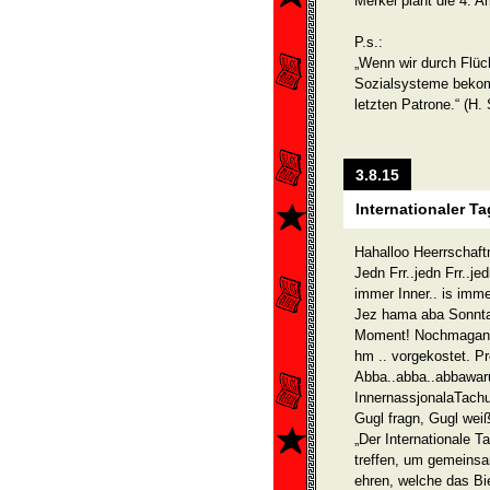
Merkel plant die 4. A
P.s.:
„Wenn wir durch Flüc
Sozialsysteme bekom
letzten Patrone.“ (H.
3.8.15
Internationaler Ta
Hahalloo Heerrschaft
Jedn Frr..jedn Frr..je
immer Inner.. is imme
Jez hama aba Sonnt
Moment! Nochmagans
hm .. vorgekostet. Pr
Abba..abba..abbawar
Inner­nassjonalaTach
Gugl fragn, Gugl wei
„Der Internationale T
treffen, um gemeins
ehren, welche das Bi