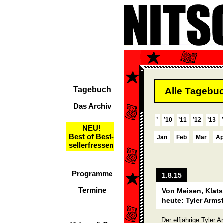
Tagebuch
Alle Tagebuc
Das Archiv
’
’10
’11
’12
’13
NEU!
Best of Best-
Jan
Feb
Mär
Ap
sellerfressen
Programme
1.8.15
Termine
Von Meisen, Klat
heute: Tyler Arm
Der elfjährige Tyler 