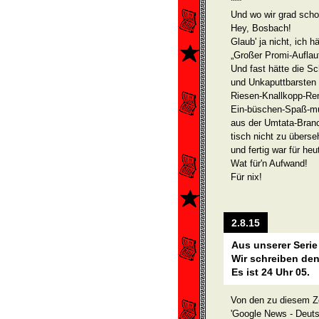
***
Und wo wir grad scho
Hey, Bosbach!
Glaub' ja nicht, ich hä
„Großer Promi-Auflau
Und fast hätte die Sc
und Unkaputtbarsten
Riesen-Knallkopp-Re
Ein-büschen-Spaß-mu
aus der Umtata-Branc
tisch nicht zu übers
und fertig war für he
Wat für'n Aufwand!
Für nix!
2.8.15
Aus unserer Serie
Wir schreiben den
Es ist 24 Uhr 05.
Von den zu diesem Z
'Google News - Deuts