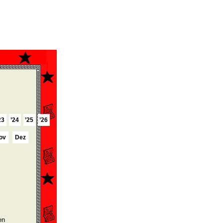
23
’24
’25
’26
ov
Dez
en