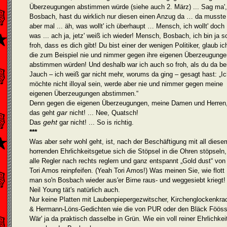
Überzeugungen abstimmen würde (siehe auch 2. März) ... Sag ma',
Bosbach, hast du wirklich nur diesen einen Anzug da … da musste
aber mal ... äh, was wollt' ich überhaupt … Mensch, ich wollt' doch
was ... ach ja, jetz' weiß ich wieder! Mensch, Bosbach, ich bin ja s
froh, dass es dich gibt! Du bist einer der wenigen Politiker, glaub ic
die zum Beispiel nie und nimmer gegen ihre eigenen Überzeugunge
abstim­men würden! Und deshalb war ich auch so froh, als du da be
Jauch – ich weiß gar nicht mehr, worums da ging – gesagt hast: „I
möchte nicht illoyal sein, werde aber nie und nimmer gegen meine
eigenen Überzeugungen abstimmen.“
Denn gegen die eigenen Überzeugungen, meine Damen und Herren
gar
das geht
nicht! ... Nee, Quatsch!
geht
Das
gar nicht! ... So is richtig.
***
Was aber sehr wohl geht, ist, nach der Beschäftigung mit all diese
horrenden Ehrlichkeitsgetue sich die Stöpsel in die Ohren stöpseln,
alle Regler nach rechts reglern und ganz entspannt „Gold dust“ von
Tori Amos reinpfeifen. (Yeah Tori Amos!) Was meinen Sie, wie flott
man so'n Bosbach wieder aus'er Birne raus- und weggesiebt kriegt!
Neil Young tät's natürlich auch.
Nur keine Platten mit Laubenpiepergezwitscher, Kirchenglockenkra
& Hermann-Löns-Gedichten wie die von PUR oder den Bläck Fööss
Wär' ja da praktisch dasselbe in Grün. Wie ein voll reiner Ehrlichkei