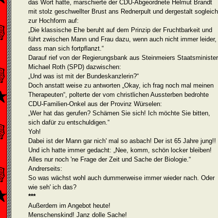
das Wort hatte, marschierte der CDU-Abgeordnete Helmut Brandt
mit stolz geschwellter Brust ans Rednerpult und dergestalt sogleich
zur Hochform auf:
„Die klassische Ehe beruht auf dem Prinzip der Fruchtbarkeit und
führt zwischen Mann und Frau dazu, wenn auch nicht immer leider,
dass man sich fortpflanzt.“
Darauf rief von der Regierungsbank aus Steinmeiers Staats­minister
Michael Roth (SPD) dazwischen:
„Und was ist mit der Bundeskanzlerin?“
Doch anstatt weise zu antworten „Okay, ich frag noch mal meinen
Therapeuten“, polterte der vom christlichen Aussterben bedrohte
CDU-Familien-Onkel aus der Provinz Würselen:
„Wer hat das gerufen? Schämen Sie sich! Ich möchte Sie bitten,
sich dafür zu entschuldigen.“
Yoh!
Dabei ist der Mann gar nich' mal so asbach! Der ist 65 Jahre jung!!
Und ich hatte immer gedacht: „Nee, komm, schön locker bleiben!
Alles nur noch 'ne Frage der Zeit und Sache der Biologie.“
Andrerseits:
So was wächst wohl auch dummerweise immer wieder nach. Oder
wie seh' ich das?
***
Außerdem im Angebot heute!
Menschenskind! Janz dolle Sache!