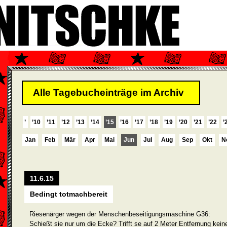
Alle Tagebucheinträge im Archiv
’
’10
’11
’12
’13
’14
’15
’16
’17
’18
’19
’20
’21
’22
’
Jan
Feb
Mär
Apr
Mai
Jun
Jul
Aug
Sep
Okt
N
11.6.15
Bedingt totmachbereit
Riesenärger wegen der Menschenbeseitigungs­maschine G36:
Schießt sie nur um die Ecke? Trifft se auf 2 Meter Entfernung kein