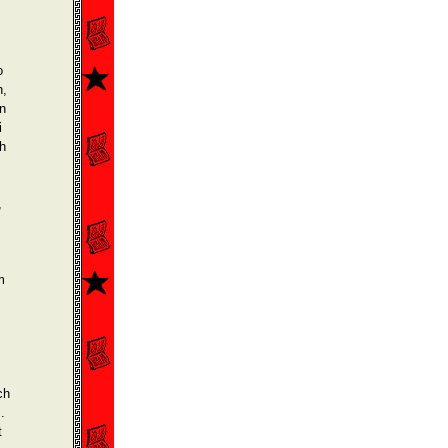
o
h,
n
i
ch
,
m
ch
.
t