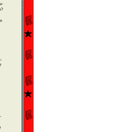
u­
n?
wo
t­
?
­
r