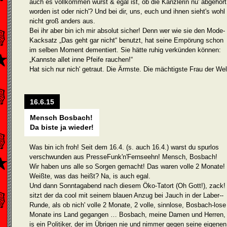
auch es vollkommen wurst & egal ist, ob die Kanzlerin nu' abgehört
worden ist oder nich'? Und bei dir, uns, euch und ihnen sieht's wohl
nicht groß anders aus.
Bei ihr aber bin ich mir absolut sicher! Denn wer wie sie den Mode-
Kacksatz „Das geht gar nicht“ benutzt, hat seine Empörung schon
im selben Moment dementiert. Sie hätte ruhig verkünden können:
„Kannste allet inne Pfeife rauchen!“
Hat sich nur nich' getraut. Die Ärmste. Die mächtigste Frau der Wel
16.6.15
Mensch Bosbach!
Da biste ja wieder!
Was bin ich froh! Seit dem 16.4. (s. auch 16.4.) warst du spurlos
verschwunden aus PresseFunk'n'Fernseehn! Mensch, Bosbach!
Wir haben uns alle so Sorgen gemacht! Das waren volle 2 Monate!
Weißte, was das heißt? Na, is auch egal.
Und dann Sonntagabend nach diesem Öko-Tatort (Oh Gott!), zack!
sitzt der da cool mit seinem blauen Anzug bei Jauch in der Laber-­
Runde, als ob nich' volle 2 Monate, 2 volle, sinnlose, Bosbach-lose
Monate ins Land gegangen … Bosbach, meine Damen und Herren,
is ein Politiker, der im Übrigen nie und nimmer gegen seine eigenen