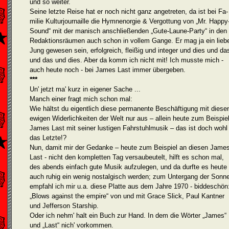
und so weiter.
Seine letzte Reise hat er noch nicht ganz angetreten, da ist bei Fa­
milie Kulturjournaille die Hymnenorgie & Vergottung von „Mr. Happy
Sound“ mit der manisch anschließenden „Gute-Laune-Party“ in den
Redaktionsräumen auch schon in vollem Gange. Er mag ja ein lieb
Jung gewesen sein, erfolgreich, fleißig und integer und dies und da
und das und dies. Aber da komm ich nicht mit! Ich musste mich -
auch heute noch - bei James Last immer übergeben.
***
Un' jetzt ma' kurz in eigener Sache ...
Manch einer fragt mich schon mal:
Wie hältst du eigentlich diese permanente Beschäftigung mit diese
ewigen Wi­derlichkeiten der Welt nur aus – allein heute zum Beispie
James Last mit seiner lustigen Fahrstuhlmusik – das ist doch wohl
das Letzte!?
Nun, damit mir der Gedanke – heute zum Beispiel an diesen Jame
Last - nicht den kompletten Tag versaubeutelt, hilft es schon mal,
des abends einfach gute Musik aufzulegen, und da durfte es heute
auch ruhig ein wenig nostalgisch werden; zum Untergang der Sonn
empfahl ich mir u.a. diese Platte aus dem Jahre 1970 - biddeschön
„Blows against the empire“ von und mit Grace Slick, Paul Kantner
und Jefferson Starship.
Oder ich nehm' halt ein Buch zur Hand. In dem die Wörter „James“
und „Last“ nich' vorkommen.