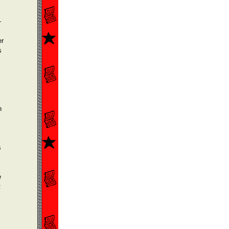
­
er
s
n
l
s
e
: