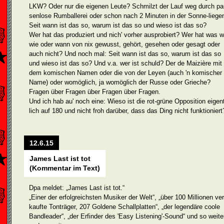
LKW? Oder nur die eigenen Leute? Schmilzt der Lauf weg durch pa
senlose Rumballerei oder schon nach 2 Minuten in der Sonne-liege
Seit wann ist das so, warum ist das so und wieso ist das so?
Wer hat das produziert und nich' vorher ausprobiert? Wer hat was 
wie oder wann von nix gewusst, gehört, gesehen oder gesagt oder
auch nicht? Und noch mal: Seit wann ist das so, warum ist das so
und wieso ist das so? Und v.a. wer ist schuld? Der de Maizière mit
dem komi­schen Namen oder die von der Leyen (auch 'n komischer
Name) oder womöglich, ja womöglich der Russe oder Grieche?
Fragen über Fragen über Fragen über Fragen.
Und ich hab au' noch eine: Wieso ist die rot-grüne Opposition eigen
lich auf 180 und nicht froh darüber, dass das Ding nicht funktioniert
12.6.15
James Last ist tot
(Kommentar im Text)
Dpa meldet: „James Last ist tot.“
„Einer der erfolgreichsten Musiker der Welt“, „über 100 Millionen ver
kaufte Tonträger, 207 Goldene Schallplatten“, „der legendäre coole
Band­leader“, „der Erfinder des 'Easy Listening'-Sound“ und so weite