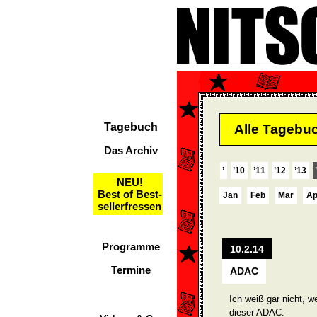
Tagebuch
Alle Tagebuc
Das Archiv
’
’10
’11
’12
’13
NEU!
Best of Best-
Jan
Feb
Mär
Ap
sellerfressen
Programme
10.2.14
Termine
ADAC
Ich weiß gar nicht, w
dieser ADAC.