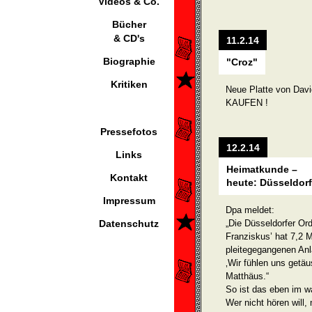
Videos & Co.
Bücher
& CD's
11.2.14
Biographie
"Croz"
Kritiken
Neue Platte von Davi
KAUFEN !
Pressefotos
12.2.14
Links
Heimatkunde –
Kontakt
heute: Düsseldorf
Impressum
Dpa meldet:
Datenschutz
„Die Düsseldorfer Or
Franziskus’ hat 7,2 M
pleitegegangenen Anla
‚Wir fühlen uns getä
Matthäus.“
So ist das eben im w
Wer nicht hören will,