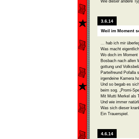
Wie dieser andere Ty
3.6.14
Weil im Moment so
… hab ich mir überleg
Was macht eigentlic
Wo doch im Moment so
Bosbach nach allen Wa
gottung und Volksbel
Parteifreund Pofalla 
irgendeine Kamera ha
Und so begab es sich
beim sog. „Promi-Spec
Mit Mutti Merkel als 
Und wie immer natürl
Was sich dieser kran
Ein Trauerspiel.
4.6.14