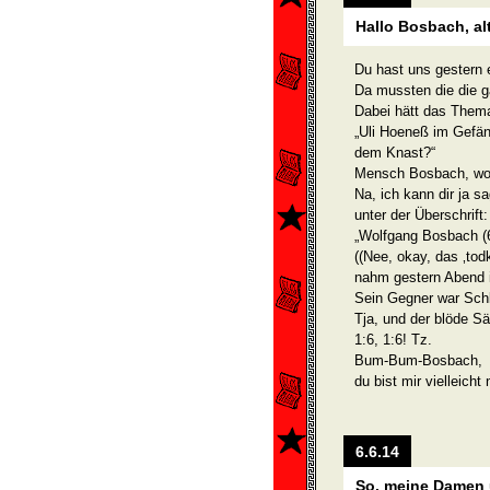
Hallo Bosbach, al
Du hast uns gestern e
Da mussten die die g
Dabei hätt das Them
„Uli Hoeneß im Gefä
dem Knast?“
Mensch Bosbach, wo
Na, ich kann dir ja s
unter der Überschrif
„Wolfgang Bosbach (
((Nee, okay, das ‚tod
nahm gestern Abend in
Sein Gegner war Schl
Tja, und der blöde S
1:6, 1:6! Tz.
Bum-Bum-Bosbach,
du bist mir vielleicht
6.6.14
So, meine Damen 