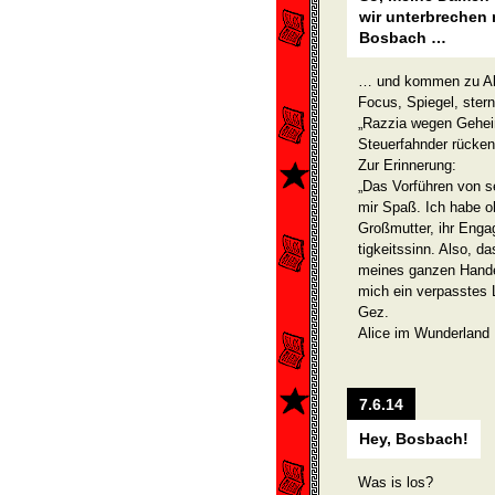
wir unterbrechen 
Bosbach …
… und kommen zu Al
Focus, Spiegel, stern 
„Razzia wegen Gehe
Steuerfahnder rücken
Zur Erinnerung:
„Das Vorführen von s
mir Spaß. Ich habe oh
Großmutter, ihr Eng
tigkeitssinn. Also, 
meines ganzen Handeln
mich ein verpasstes 
Gez.
Alice im Wunderland
7.6.14
Hey, Bosbach!
Was is los?