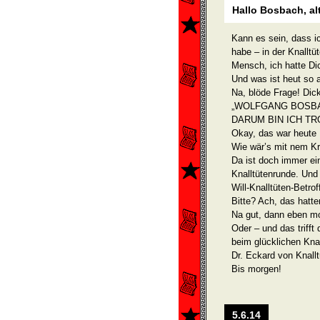
Hallo Bosbach, alt
Kann es sein, dass i
habe – in der Knallt
Mensch, ich hatte Di
Und was ist heut so 
Na, blöde Frage! Dic
„WOLFGANG BOSB
DARUM BIN ICH TR
Okay, das war heute 
Wie wär’s mit nem Kr
Da ist doch immer ein
Knalltütenrunde. Und
Will-Knalltüten-Betro
Bitte? Ach, das hatte
Na gut, dann eben mor
Oder – und das trifft
beim glücklichen Knal
Dr. Eckard von Knall
Bis morgen!
5.6.14