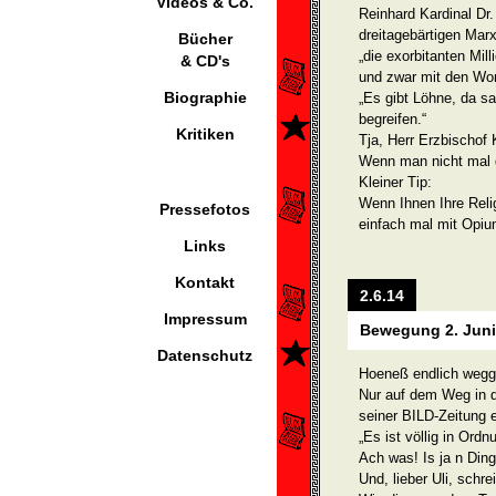
Videos & Co.
Reinhard Kardinal Dr
dreitagebärtigen Marx
Bücher
„die exorbitanten Mil
& CD's
und zwar mit den Wor
Biographie
„Es gibt Löhne, da 
begreifen.“
Kritiken
Tja, Herr Erzbischof 
Wenn man nicht mal d
Kleiner Tip:
Wenn Ihnen Ihre Relig
Pressefotos
einfach mal mit Opiu
Links
Kontakt
2.6.14
Impressum
Bewegung 2. Juni
Datenschutz
Hoeneß endlich wegg
Nur auf dem Weg in d
seiner BILD-Zeitung 
„Es ist völlig in Ord
Ach was! Is ja n Ding
Und, lieber Uli, schr