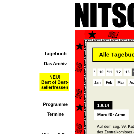
Tagebuch
Alle Tagebuc
Das Archiv
’
’10
’11
’12
’13
NEU!
Best of Best-
Jan
Feb
Mär
Ap
sellerfressen
Programme
1.6.14
Termine
Marx für Arme
Auf dem sog. 99. Kat
des Zentralkomitees 