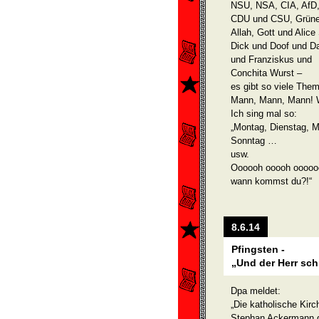
NSU, NSA, CIA, AfD
CDU und CSU, Grüne
Allah, Gott und Alice
Dick und Doof und D
und Franziskus und
Conchita Wurst –
es gibt so viele The
Mann, Mann, Mann! W
Ich sing mal so:
„Montag, Dienstag, M
Sonntag …
usw.
Oooooh ooooh ooooo
wann kommst du?!“
8.6.14
Pfingsten -
„Und der Herr sc
Dpa meldet:
„Die katholische Kir
Stephan Ackermann d