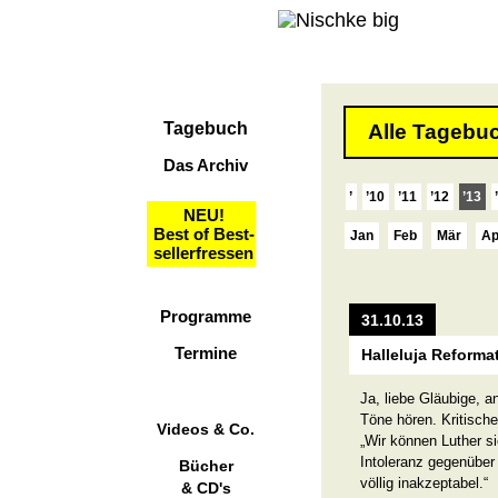
Tagebuch
Alle Tagebuc
Das Archiv
’
’10
’11
’12
’13
NEU!
Best of Best-
Jan
Feb
Mär
Ap
sellerfressen
Programme
31.10.13
Termine
Halleluja Reforma
Ja, liebe Gläubige, a
Töne hören. Kritisc
Videos & Co.
„Wir können Luther s
Intoleranz gegenüber
Bücher
völlig inakzeptabel.“
& CD's