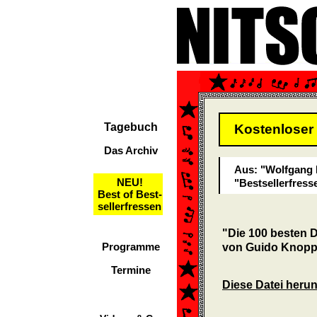
Tagebuch
Kostenloser
Das Archiv
Aus: "Wolfgang 
NEU!
"Bestsellerfress
Best of Best-
sellerfressen
"Die 100 besten 
Programme
von Guido Knop
Termine
Diese Datei herun