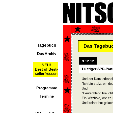
Tagebuch
Das Tagebu
Das Archiv
9.12.12
NEU!
Lustiger SPD-Part
Best of Best-
sellerfressen
Und der Kanzlerkandid
"Ich bin stolz, ein d
Programme
Und:
"Deutschland braucht
Termine
Ein Witzbold, wie er 
Und keiner hat gelach