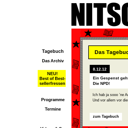
Tagebuch
Das Tagebu
Das Archiv
8.12.12
NEU!
Ein Gespenst geh
Best of Best-
sellerfressen
Die NPD!
Ich hab ja sooo ’ne 
Programme
Und vor allem vor di
Termine
zum Tagebuch