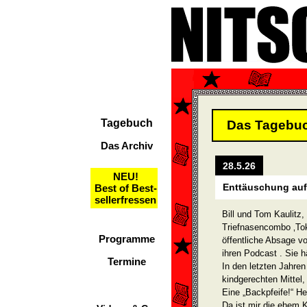
Tagebuch
Das Tagebu
Das Archiv
28.5.26
NEU!
Enttäuschung auf
Best of Best-
sellerfressen
Bill und Tom Kaulitz,
Triefnasencombo ‚Tok
Programme
öffentliche Absage vo
ihren Podcast . Sie h
Termine
In den letzten Jahre
kindgerechten Mittel,
Eine „Backpfeife!“ H
Da ist mir die ehem K