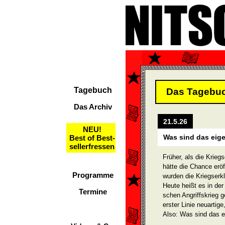
Tagebuch
Das Tagebu
Das Archiv
21.5.26
NEU!
Was sind das eig
Best of Best-
sellerfressen
Früher, als die Krieg
hätte die Chance eröf
Programme
wurden die Kriegserkl
Heute heißt es in der 
Termine
schen Angriffskrieg g
erster Linie neuartige
Also: Was sind das e