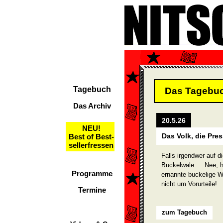
Tagebuch
Das Tagebu
Das Archiv
20.5.26
NEU!
Das Volk, die Pr
Best of Best-
sellerfressen
Falls irgendwer auf d
Buckelwale … Nee, ha
Programme
ernannte buckelige W
nicht um Vorurteile!
Termine
zum Tagebuch