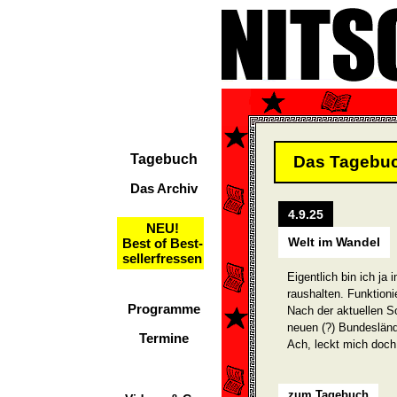
Tagebuch
Das Tagebu
Das Archiv
4.9.25
NEU!
Welt im Wandel
Best of Best-
sellerfressen
Eigentlich bin ich ja 
raushalten. Funktionie
Programme
Nach der aktuellen So
neuen (?) Bundeslände
Termine
Ach, leckt mich doc
zum Tagebuch