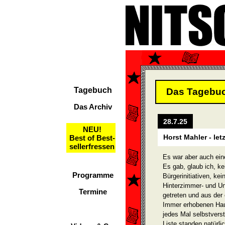
Tagebuch
Das Tagebu
Das Archiv
28.7.25
NEU!
Horst Mahler - le
Best of Best-
sellerfressen
Es war aber auch eine
Es gab, glaub ich, ke
Programme
Bürgerinitiativen, ke
Hinterzimmer- und Unt
Termine
getreten und aus der 
Immer erhobenen Hau
jedes Mal selbstvers
Liste standen natür