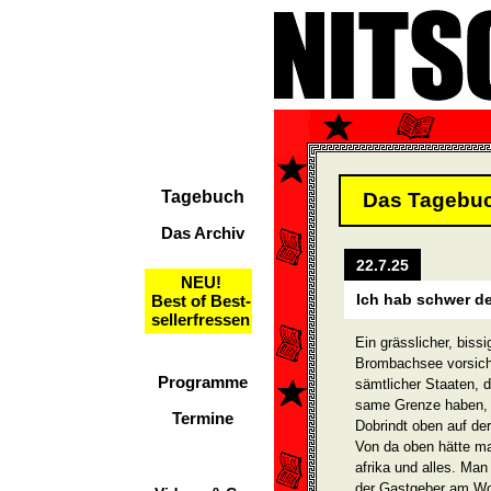
Tagebuch
Das Tagebu
Das Archiv
22.7.25
NEU!
Ich hab schwer d
Best of Best-
sellerfressen
Ein grässlicher, biss
Brombachsee vorsich
Programme
sämtlicher Staaten, 
same Grenze haben, 
Termine
Dobrindt oben auf der
Von da oben hätte ma
afrika und alles. M
der Gastgeber am W