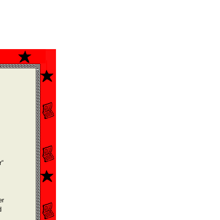
r“
er
d