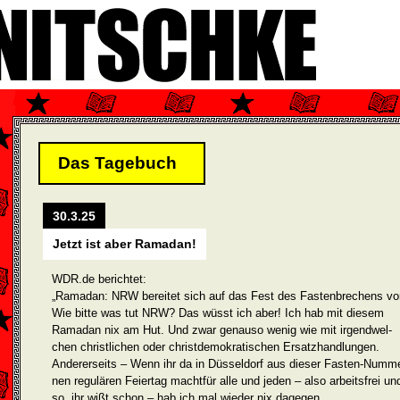
Das Tagebuch
30.3.25
Jetzt ist aber Ramadan!
WDR.de berichtet:
„Ramadan: NRW bereitet sich auf das Fest des Fastenbrechens vo
Wie bitte was tut NRW? Das wüsst ich aber! Ich hab mit diesem
Ramadan nix am Hut. Und zwar genauso wenig wie mit irgendwel­
chen christlichen oder christdemokratischen Ersatzhandlungen.
Andererseits – Wenn ihr da in Düsseldorf aus dieser Fasten-Numm
nen regulären Feiertag machtfür alle und jeden – also arbeitsfrei un
so, ihr wißt schon – hab ich mal wieder nix dagegen.