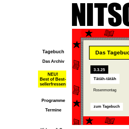
Tagebuch
Das Tagebu
Das Archiv
3.3.25
NEU!
Tätäh-tätäh
Best of Best-
sellerfressen
Rosenmontag
Programme
zum Tagebuch
Termine