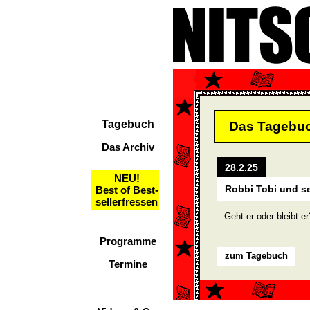
Tagebuch
Das Tagebu
Das Archiv
28.2.25
NEU!
Robbi Tobi und se
Best of Best-
sellerfressen
Geht er oder bleibt er
Programme
zum Tagebuch
Termine