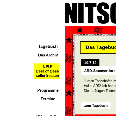
Tagebuch
Das Tagebu
Das Archiv
10.7.12
NEU!
ARD-Sommer-Inte
Best of Best-
sellerfressen
Jürgen Todenhöfer i
Hallo, ARD! Ich hab 
Programme
Dieser Jürgen Todenhö
Termine
zum Tagebuch