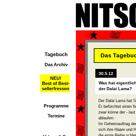
Tagebuch
Das Tagebu
Das Archiv
30.5.12
NEU!
Was hat eigentlic
Best of Best-
sellerfressen
der Dalai Lama?
Der Dalai Lama hat S
Programme
Er befürchtet einen f
zwar könne der - laut
Termine
ablaufen:
Im Geheimauftrag der
sich ihre Haare und H
die erste Reihe schl