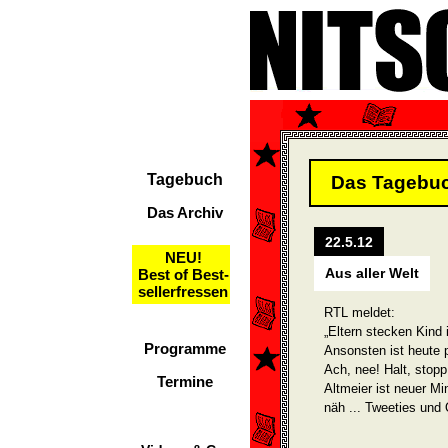
Tagebuch
Das Tagebu
Das Archiv
22.5.12
NEU!
Aus aller Welt
Best of Best-
sellerfressen
RTL meldet:
„Eltern stecken Kin
Programme
Ansonsten ist heute p
Ach, nee! Halt, stopp
Termine
Altmeier ist neuer Mi
näh ... Tweeties und