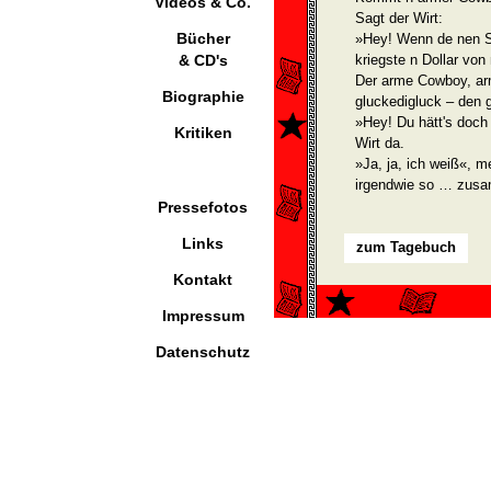
Videos & Co.
Sagt der Wirt:
Bücher
»Hey! Wenn de nen S
& CD's
kriegste n Dollar von 
Der arme Cowboy, arm,
Biographie
gluckedigluck – den 
»Hey! Du hätt's doc
Kritiken
Wirt da.
»Ja, ja, ich weiß«, m
irgendwie so … zus
Pressefotos
Links
zum Tagebuch
Kontakt
Impressum
Datenschutz