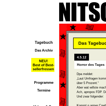
Tagebuch
Das Tagebu
Das Archiv
4.5.12
NEU!
Horror des Tages
Best of Best-
sellerfressen
Dpa meldet:
„Laut Umfragen komm
Programme
über 5 Prozent.“
Aber wat willste mac
Termine
Ach, apropos FDP. Da f
Und zwar folgender:
Kommt n armer Cowbo