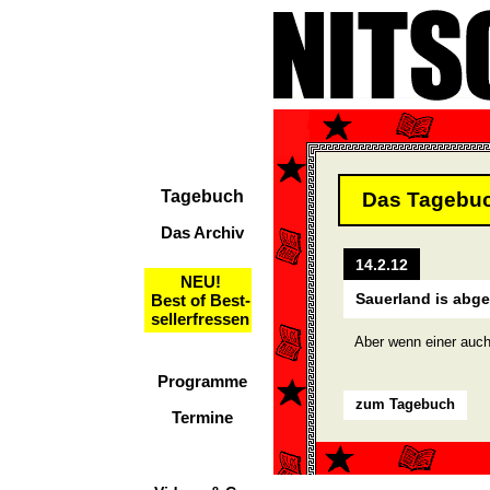
Tagebuch
Das Tagebu
Das Archiv
14.2.12
NEU!
Sauerland is abg
Best of Best-
sellerfressen
Aber wenn einer auch
Programme
zum Tagebuch
Termine