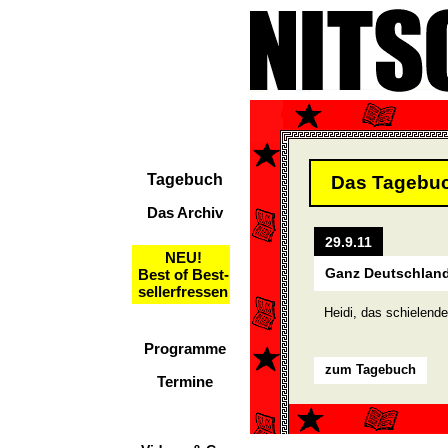
Tagebuch
Das Tagebu
Das Archiv
29.9.11
NEU!
Ganz Deutschland
Best of Best-
sellerfressen
Heidi, das schielend
Programme
zum Tagebuch
Termine