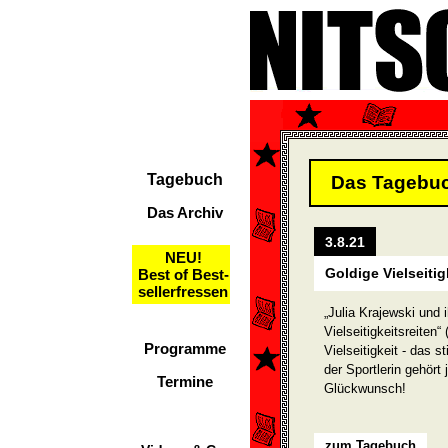
Tagebuch
Das Tagebu
Das Archiv
3.8.21
NEU!
Goldige Vielseitig
Best of Best-
sellerfressen
„Julia Krajewski und 
Vielseitigkeitsreiten“
Programme
Vielseitigkeit - das st
der Sportlerin gehört
Termine
Glückwunsch!
zum Tagebuch