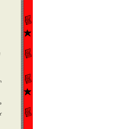
!
n
e
'