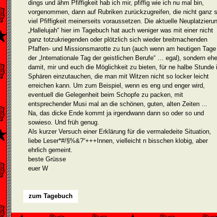
dings und ähm Pfiffigkeit hab ich mir, pfiffig wie ich nu mal bin,
vorgenom­men, dann auf Rubriken zurückzugreifen, die nicht ganz 
viel Pfiffigkeit meinerseits voraussetzen. Die aktuelle Neuplat­zieru
„Hallelujah“ hier im Tagebuch hat auch weniger was mit einer nicht
ganz totzukrie­genden oder plötzlich sich wieder breit­machenden
Pfaffen- und Missions­marotte zu tun (auch wenn am heutigen Tage
der „Internationale Tag der geist­lichen Berufe“ … egal), sondern ehe
damit, mir und euch die Mög­lichkeit zu bieten, für ne halbe Stunde 
Sphären einzutauchen, die man mit Witzen nicht so locker leicht
erreichen kann. Um zum Beispiel, wenn es eng und enger wird,
even­tuell die Gelegenheit beim Schopfe zu packen, mit
entsprechender Musi mal an die schönen, guten, alten Zeiten ...
Na, das dicke Ende kommt ja irgendwann dann so oder so und
sowieso. Und früh genug.
Als kurzer Versuch einer Erklärung für die vermaledeite Situation,
liebe Leser*#/§%&?“+++Innen, vielleicht n bisschen klobig, aber
ehrlich gemeint.
beste Grüsse
euer W
zum Tagebuch