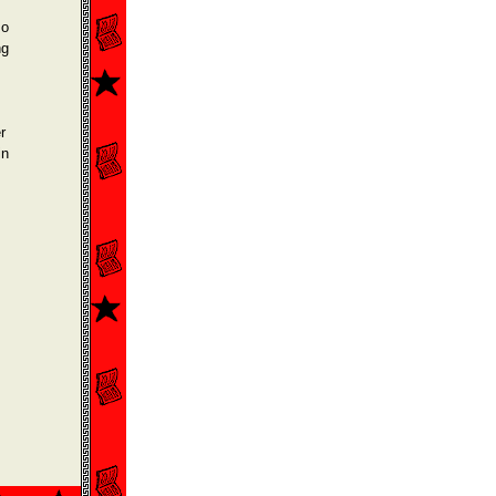
so
ng
r
in