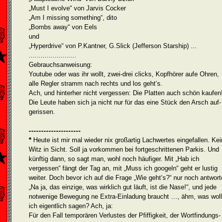
„Must I evolve“ von Jarvis Cocker
„Am I missing something“, dito
„Bombs away“ von Eels
und
„Hyperdrive“ von P.Kantner, G.Slick (Jefferson Starship) ...
........................
Gebrauchsanweisung:
Youtube oder was ihr wollt, zwei-drei clicks, Kopfhörer aufe Ohren,
alle Regler stramm nach rechts und los geht‘s.
Ach, und hinterher nicht vergessen: Die Platten auch schön kaufen
Die Leute haben sich ja nicht nur für das eine Stück den Arsch auf­
gerissen.
---------------------
*
Heute ist mir mal wieder nix großartig Lachwertes eingefallen. Kei
Witz in Sicht. Soll ja vorkommen bei fortgeschrittenen Parkis. Und
künftig dann, so sagt man, wohl noch häufiger. Mit „Hab ich
vergessen“ fängt der Tag an, mit „Muss ich googeln“ geht er lustig
weiter. Doch bevor ich auf die Frage „Wie geht‘s?“ nur noch ant­wort
„Na ja, das einzige, was wirklich gut läuft, ist die Nase!“, und jede
notwenige Bewegung ne Extra-Einladung braucht …, ähm, was wollt
ich eigentlich sagen? Ach, ja:
Für den Fall temporären Verlustes der Pfiffigkeit, der Wortfindungs­