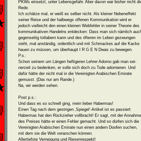
PKWs einsetzt, unter Lebensgefahr. Aber davon war bisher nicht di
Rede.
Ich schätze mal, er weiß es selber nicht. Als kleiner Nebeneffekt
seiner Reise und der halbwegs offenen Kommunikation wird er
jedoch vielleicht den einen kleinen Webfehler in seiner Theorie des
kom­munikativen Handelns entdecken: Dass man sich nämlich auc
gegenseitig totlabern kann und des öfteren im Leben gezwungen
sieht, mal anständig, ordentlich und mit Schmackes auf die Kacke
hauen zu müssen, um überhaupt I R G E N Dwas zu bewegen.
P.s.:
Schon seinem um Längen heftigeren Lehrer Adorno gab man sei­
nerzeit zu bedenken, er solle sich doch zu Tode adornieren. Und
dafür hätte der nicht mal in die Vereinigten Arabischen Emirate
gemusst. (Das nur am Rande.)
Na, wir werden sehen.
Post p.s.:
Und dass es so schnell ging, mein lieber Habermas!
Einen Tag nach dem gestrigen ‚Spiegel‘-Artikel ist es passiert:
Habermas hat den Rückzieher vollbracht! Er sagt, mit der Annahm
des Preises hätte er einen Fehler gemacht. Und so dürfen sich die
Vereinigten Arabischen Emirate nun einen andern Doofen suchen,
mit dem sie die Welt verarschen können.
Allertiefste Verneigung und Riesenrespekt!