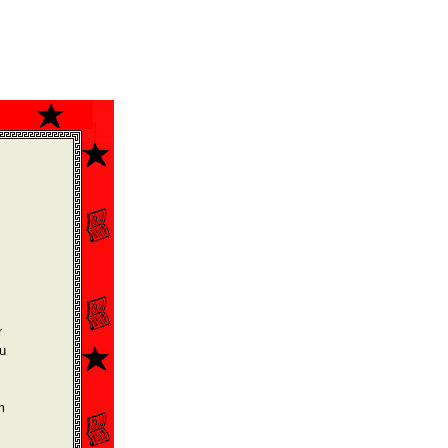
r
u
m