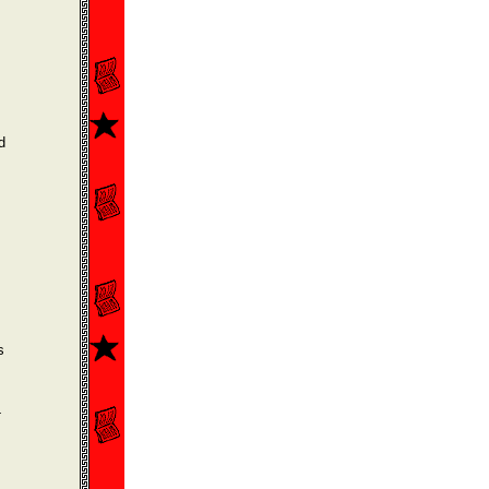
d
s
­