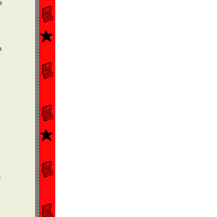
e
h
e