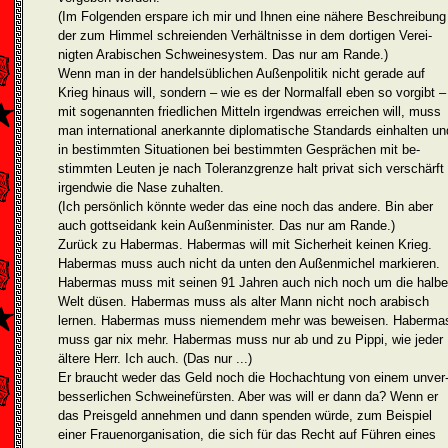
(Im Folgenden erspare ich mir und Ihnen eine nähere Beschreibung
der zum Himmel schreienden Verhältnisse in dem dortigen Verei­
nigten Arabischen Schweinesystem. Das nur am Rande.)
Wenn man in der handelsüblichen Außenpolitik nicht gerade auf
Krieg hinaus will, sondern – wie es der Normalfall eben so vorgibt –
mit sogenannten friedlichen Mitteln irgendwas erreichen will, muss
man internatio­nal an­erkannte diplomatische Standards einhalten un
in bestimm­ten Situationen bei bestimmten Gesprächen mit be­
stimmten Leuten je nach Toleranzgrenze halt privat sich verschärft
irgendwie die Nase zuhalten.
(Ich persönlich könnte weder das eine noch das andere. Bin aber
auch gottseidank kein Außenminister. Das nur am Rande.)
Zurück zu Habermas. Habermas will mit Sicherheit keinen Krieg.
Habermas muss auch nicht da unten den Außenmichel markieren.
Habermas muss mit seinen 91 Jahren auch nich noch um die halbe
Welt düsen. Habermas muss als alter Mann nicht noch arabisch
lernen. Habermas muss niemendem mehr was beweisen. Haberma
muss gar nix mehr. Habermas muss nur ab und zu Pippi, wie jeder
ältere Herr. Ich auch. (Das nur ...)
Er braucht weder das Geld noch die Hochachtung von einem unver
besserlichen Schweinefürsten. Aber was will er dann da? Wenn er
das Preisgeld annehmen und dann spenden würde, zum Beispiel
einer Frauenorganisation, die sich für das Recht auf Führen eines