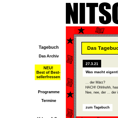
Tagebuch
Das Tagebu
Das Archiv
27.3.21
NEU!
Was macht eigent
Best of Best-
sellerfressen
… der März?
HACH! Ohhhohh, hast
Programme
Nee, nee, der … der i
Termine
zum Tagebuch