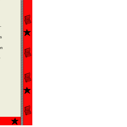
­
ss
en
r