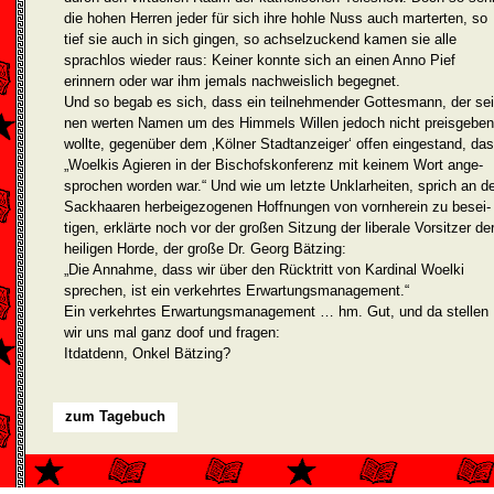
die hohen Herren jeder für sich ihre hohle Nuss auch marter­ten, so
tief sie auch in sich gingen, so achselzuckend kamen sie alle
sprach­los wieder raus: Keiner konnte sich an einen Anno Pief
erinnern oder war ihm jemals nachweislich begegnet.
Und so begab es sich, dass ein teilnehmender Gottesmann, der sei
nen werten Namen um des Himmels Willen jedoch nicht preisgeben
wollte, gegenüber dem ‚Kölner Stadtanzeiger‘ offen eingestand, da
„Woelkis Agieren in der Bischofskonferenz mit keinem Wort ange­
sprochen worden war.“ Und wie um letzte Unklarheiten, sprich an d
Sackhaaren herbeigezogenen Hoffnungen von vornherein zu besei­
tigen, erklärte noch vor der großen Sitzung der liberale Vorsit­zer de
heiligen Horde, der große Dr. Georg Bätzing:
„Die Annahme, dass wir über den Rücktritt von Kardinal Woelki
sprechen, ist ein verkehrtes Erwartungsmanagement.“
Ein verkehrtes Erwartungsmanagement … hm. Gut, und da stellen
wir uns mal ganz doof und fragen:
Itdatdenn, Onkel Bätzing?
zum Tagebuch