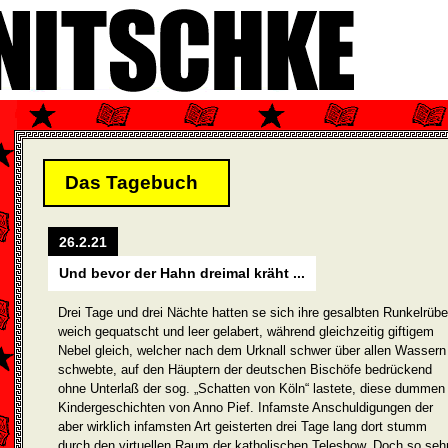
Das Tagebuch
26.2.21
Und bevor der Hahn dreimal kräht ...
Drei Tage und drei Nächte hatten se sich ihre gesalbten Runkelrüb
weich gequatscht und leer gelabert, während gleichzeitig gif­tigem
Nebel gleich, welcher nach dem Urknall schwer über allen Wassern
schwebte, auf den Häuptern der deutschen Bischöfe bedrückend
ohne Unterlaß der sog. „Schatten von Köln“ lastete, diese dummen
Kin­dergeschichten von Anno Pief. Infamste Anschuldigun­gen der
aber wirklich infamsten Art geisterten drei Tage lang dort stumm
durch den virtuellen Raum der katholischen Teleshow. Doch so seh