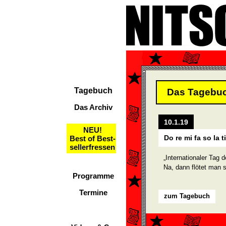
Tagebuch
Das Tagebu
Das Archiv
10.1.19
NEU!
Do re mi fa so la t
Best of Best-
sellerfressen
„Internationaler Tag d
Na, dann flötet man 
Programme
Termine
zum Tagebuch