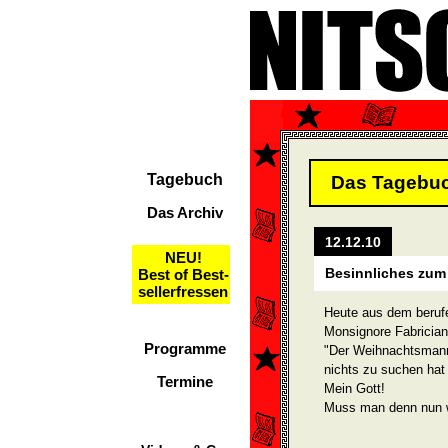
Tagebuch
Das Tagebu
Das Archiv
12.12.10
NEU!
Besinnliches zum
Best of Best-
sellerfressen
Heute aus dem beruf
Monsignore Fabricia
Programme
"Der Weihnachtsmann i
nichts zu suchen hat 
Termine
Mein Gott!
Muss man denn nun w