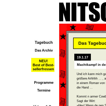
Tagebuch
Das Tagebu
Das Archiv
19.1.17
NEU!
Machtkampf in de
Best of Best-
sellerfressen
Und ich kann mich ga
größere Arhhhh … , abe
Programme
in einem Roman von 
die Hand …
Termine
Kommt n armer Cowboy
Sagt der Wirt:
»Hey! Wenn de nen S