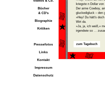
Videos & Co.
kriegste n Dollar von 
Bücher
Der arme Cowboy, arm,
& CD's
gluckedigluck – den 
»Hey! Du hätt's doc
Biographie
Wirt da.
»Ja, ja, ich weiß,« m
Kritiken
irgendwie so … zus
zum Tagebuch
Pressefotos
Links
Kontakt
Impressum
Datenschutz