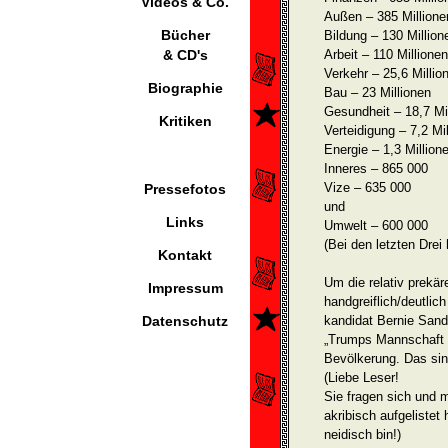
Videos & Co.
Außen – 385 Millione
Bücher
Bildung – 130 Million
& CD's
Arbeit – 110 Millionen
Verkehr – 25,6 Millio
Biographie
Bau – 23 Millionen
Gesundheit – 18,7 Mi
Kritiken
Verteidigung – 7,2 Mi
Energie – 1,3 Million
Inneres – 865 000
Vize – 635 000
Pressefotos
und
Links
Umwelt – 600 000
(Bei den letzten Drei
Kontakt
Um die relativ prekär
Impressum
handgreiflich/deutlic
Datenschutz
kandidat Bernie Sand
„Trumps Mannschaft h
Bevölkerung. Das sin
(Liebe Leser!
Sie fragen sich und 
akribisch aufgelistet
neidisch bin!)