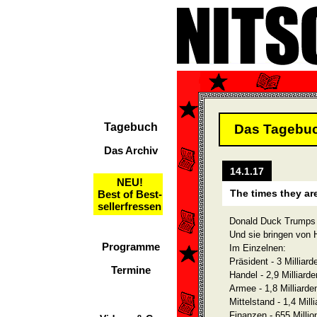
Tagebuch
Das Tagebu
Das Archiv
14.1.17
NEU!
The times they ar
Best of Best-
sellerfressen
Donald Duck Trumps K
Und sie bringen von
Programme
Im Einzelnen:
Präsident - 3 Milliard
Termine
Handel - 2,9 Milliarde
Armee - 1,8 Milliarde
Mittelstand - 1,4 Mill
Finanzen - 655 Millio