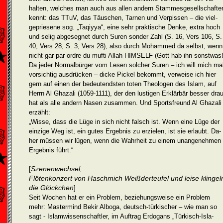
halten, welches man auch aus allen andern Stammesgesellschafte
kennt: das TTuV, das Täuschen, Tarnen und Verpissen – die viel­
gepriesene sog. „Taqiyya“, eine sehr praktische Denke, extra hoch
und selig abgesegnet durch Suren sonder Zahl (S. 16, Vers 106, S.
40, Vers 28, S. 3, Vers 28), also durch Mohammed da selbst, wenn
nicht gar par ordre du mufti Allah HIMSELF (Gott hab ihn sonstwas!
Da jeder Normalbürger vom Lesen solcher Suren – ich will mich ma
vorsichtig ausdrücken – dicke Pickel bekommt, verweise ich hier
gern auf einen der bedeutendsten toten Theologen des Islam, auf
Herrn Al Ghazali (1059-1111), der den lustigen Erklärbär besser drau
hat als alle andern Nasen zusammen. Und Sportsfreund Al Ghazali
erzählt:
„Wisse, dass die Lüge in sich nicht falsch ist. Wenn eine Lüge der
einzige Weg ist, ein gutes Ergebnis zu erzielen, ist sie erlaubt. Da-
her müssen wir lügen, wenn die Wahrheit zu einem unangenehmen
Ergebnis führt.“
Szenenwechsel;
[
Flötenkonzert von Haschmich Weißderteufel und leise klingel
die Glöckchen
]
Seit Wochen hat er ein Problem, beziehungsweise ein Problem
mehr: Mastermind Bekir Alboga, deutsch-türkischer – wie man so
sagt - Islamwissenschaftler, im Auftrag Erdogans „Türkisch-Isla­