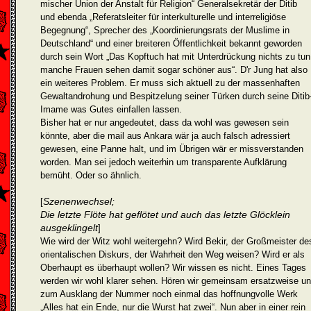
mischer Union der Anstalt für Religion“ Generalsekretär der Ditib
und ebenda „Referatsleiter für interkulturelle und interreligiöse
Begegnung“, Sprecher des „Koordinierungsrats der Muslime in
Deutschland“ und einer breiteren Öffentlichkeit bekannt geworden
durch sein Wort „Das Kopftuch hat mit Unterdrückung nichts zu tun
manche Frauen sehen damit sogar schöner aus“. D'r Jung hat also
ein weiteres Problem. Er muss sich aktuell zu der massenhaften
Gewaltandrohung und Bespitzelung seiner Türken durch seine Ditib
Imame was Gutes einfallen lassen.
Bisher hat er nur angedeutet, dass da wohl was gewesen sein
könnte, aber die mail aus Ankara wär ja auch falsch adressiert
gewesen, eine Panne halt, und im Übrigen wär er missverstanden
worden. Man sei jedoch weiterhin um transparente Aufklärung
bemüht. Oder so ähnlich.
Szenenwechsel;
[
Die letzte Flöte hat geflötet und auch das letzte Glöcklein
ausgeklingelt
]
Wie wird der Witz wohl weitergehn? Wird Bekir, der Großmeister de
orientalischen Diskurs, der Wahrheit den Weg weisen? Wird er als
Oberhaupt es überhaupt wollen? Wir wissen es nicht. Eines Tages
werden wir wohl klarer sehen. Hören wir gemein­sam ersatzweise u
zum Ausklang der Nummer noch einmal das hoffnungvolle Werk
„Alles hat ein Ende, nur die Wurst hat zwei“. Nun aber in einer rein