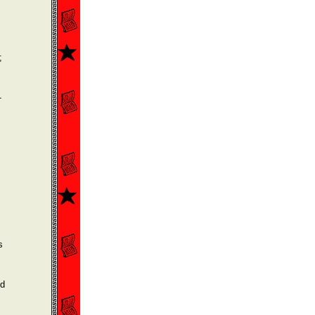
;
-
s
nd