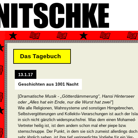
Das Tagebuch
13.1.17
Geschichten aus 1001 Nacht
Dramatische Musik - „Götterdämmerung“, Hansi Hinterseer
[
oder „Alles hat ein Ende, nur die Wurst hat zwei“
]
Wie alle Religionen, Wahnsysteme und sonstigen Hirngebrechen,
Selbstvergötterungen und Kollektiv-Verarschungen ist auch der Isl
in sich nicht gänzlich widerspruchsfrei. Was dem einen Moha­med-
Vertreter heilig ist, ist dem andern schon mal eher piepe bzw.
sternschnuppe. Der Punkt, in dem sie sich zumeist allerdings doch
sehr ähnlich sehen, ist ihre tief verinnerlichte Vorliebe für ein Ver­