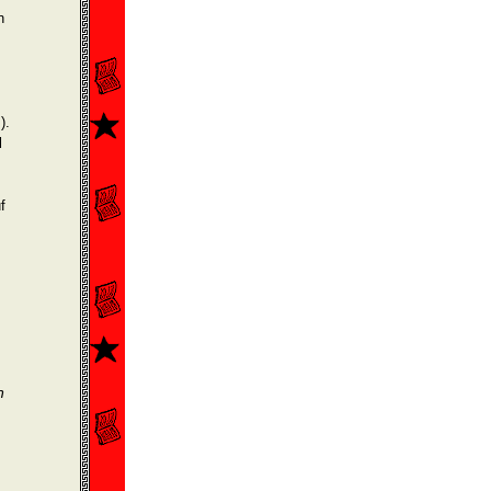
n
).
l
f
n