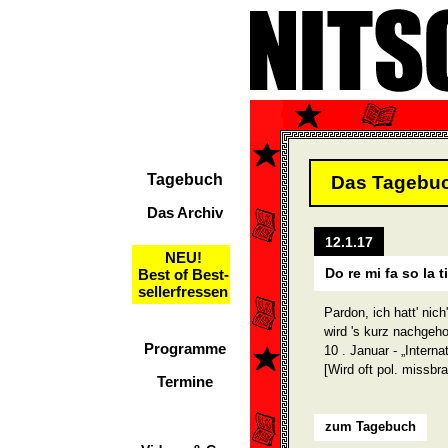
Tagebuch
Das Tagebu
Das Archiv
12.1.17
NEU!
Do re mi fa so la t
Best of Best-
sellerfressen
Pardon, ich hatt' nic
wird 's kurz nachgeho
Programme
10 . Januar - „Interna
[Wird oft pol. missbr
Termine
zum Tagebuch