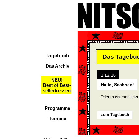
Tagebuch
Das Tagebu
Das Archiv
1.12.16
NEU!
Hallo, Sachsen!
Best of Best-
sellerfressen
Oder muss man jetzt 
Programme
zum Tagebuch
Termine